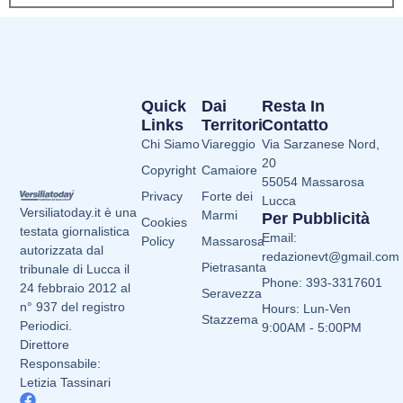
Quick
Dai
Resta In
Links
Territori
Contatto
Chi Siamo
Viareggio
Via Sarzanese Nord,
20
Copyright
Camaiore
55054 Massarosa
Privacy
Forte dei
Lucca
Versiliatoday.it è una
Marmi
Per Pubblicità
Cookies
testata giornalistica
Email:
Policy
Massarosa
autorizzata dal
redazionevt@gmail.com
Pietrasanta
tribunale di Lucca il
Phone: 393-3317601
24 febbraio 2012 al
Seravezza
n° 937 del registro
Hours: Lun-Ven
Stazzema
Periodici.
9:00AM - 5:00PM
Direttore
Responsabile:
Letizia Tassinari