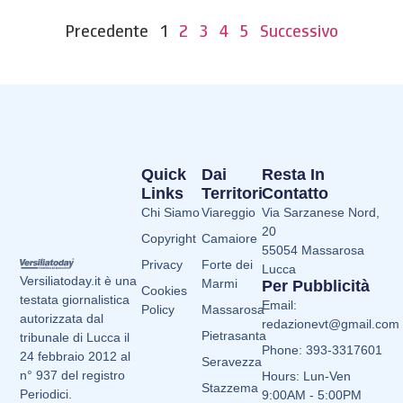
Precedente
1
2
3
4
5
Successivo
Quick
Dai
Resta In
Links
Territori
Contatto
Chi Siamo
Viareggio
Via Sarzanese Nord,
20
Copyright
Camaiore
55054 Massarosa
Privacy
Forte dei
Lucca
Versiliatoday.it è una
Marmi
Per Pubblicità
Cookies
testata giornalistica
Email:
Policy
Massarosa
autorizzata dal
redazionevt@gmail.com
Pietrasanta
tribunale di Lucca il
Phone: 393-3317601
24 febbraio 2012 al
Seravezza
n° 937 del registro
Hours: Lun-Ven
Stazzema
Periodici.
9:00AM - 5:00PM