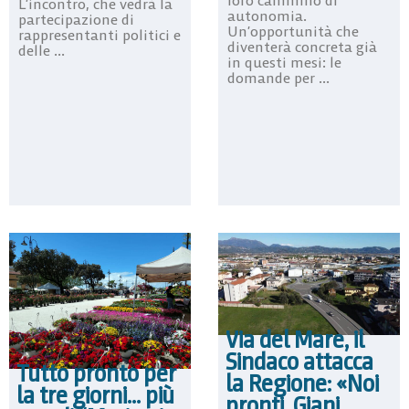
loro cammino di
L’incontro, che vedrà la
autonomia.
partecipazione di
Un’opportunità che
rappresentanti politici e
diventerà concreta già
delle ...
in questi mesi: le
domande per ...
Via del Mare, il
Sindaco attacca
Tutto pronto per
la Regione: «Noi
la tre giorni… più
pronti, Giani