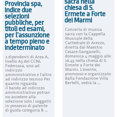
sacra nella
Provincia spa,
chiesa di S.
indice due
Ermete a Forte
selezioni
dei Marmi
pubbliche, per
titoli ed esami,
Concerto di musica
per l’assunzione
sacra con la Cappella
Musicale della
a tempo pieno e
Cattedrale di Arezzo,
indeterminato
diretta dal Maestro
Cesare Ganganelli,
domenica 4 maggio alle
2 dipendenti di Area A,
16.45 nella chiesa di S.
livello A3 del CCNL
Ermete a Forte dei
Federcasa, uno ad
Marmi. L’evento,
indirizzo
promosso e organizzato
amministrativo e l’altro
dalla Fondazione Villa
ad indirizzo tecnico Per
Bertelli, vedrà la ...
quanto riguarda
il bando ad indirizzo
amministrativo potran
no accedere alla
selezione solo i soggetti
in possesso di patente
di guida categoria B ...