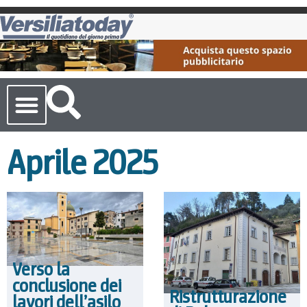
Cronaca Toscana
Aprile 2025
Verso la
conclusione dei
Ristrutturazione
lavori dell’asilo