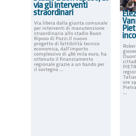
via gli interventi
straordinari
Elez
Van
Via libera dalla giunta comunale
Pie
per interventi di manutenzione
inc
straordinaria allo stadio Buon
Riposo di Pozzi.Il nuovo
progetto di fattibilità tecnico
Rober
economica, dall’importo
gioved
complessivo di 486 mila euro, ha
Duomo
ottenuto il finanziamento
cittad
regionale grazie a un bando per
PIETR
il sostegno ...
regio
Tatian
ore 1
Pietr
...