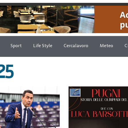
Sport
Life Style
Cercalavoro
Meteo
C
25