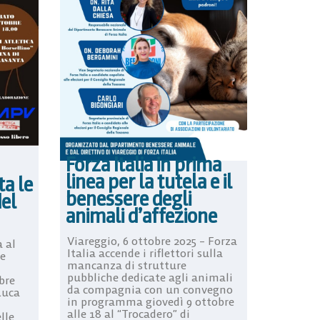
Forza Italia in prima
linea per la tutela e il
ta le
benessere degli
del
animali d’affezione
Viareggio, 6 ottobre 2025 – Forza
à al
Italia accende i riflettori sulla
 e
mancanza di strutture
pubbliche dedicate agli animali
bre
da compagnia con un convegno
Luca
in programma giovedì 9 ottobre
alle 18 al “Trocadero” di
lle