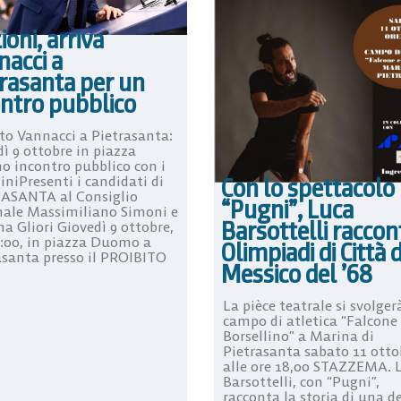
ioni, arriva
nacci a
trasanta per un
ontro pubblico
to Vannacci a Pietrasanta:
ì 9 ottobre in piazza
 incontro pubblico con i
Con lo spettacolo
iniPresenti i candidati di
ASANTA al Consiglio
“Pugni”, Luca
nale Massimiliano Simoni e
Barsottelli raccon
a Gliori Giovedì 9 ottobre,
9:00, in piazza Duomo a
Olimpiadi di Città 
asanta presso il PROIBITO
Messico del ’68
La pièce teatrale si svolger
campo di atletica “Falcone
Borsellino” a Marina di
Pietrasanta sabato 11 otto
alle ore 18,00 STAZZEMA. 
Barsottelli, con “Pugni”,
racconta la storia di una de