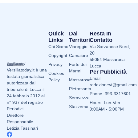
Quick
Dai
Resta In
Links
Territori
Contatto
Chi Siamo
Viareggio
Via Sarzanese Nord,
20
Copyright
Camaiore
55054 Massarosa
Privacy
Forte dei
Lucca
Versiliatoday.it è una
Marmi
Per Pubblicità
Cookies
testata giornalistica
Email:
Policy
Massarosa
autorizzata dal
redazionevt@gmail.com
Pietrasanta
tribunale di Lucca il
Phone: 393-3317601
24 febbraio 2012 al
Seravezza
n° 937 del registro
Hours: Lun-Ven
Stazzema
Periodici.
9:00AM - 5:00PM
Direttore
Responsabile:
Letizia Tassinari