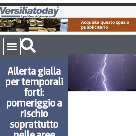
Cronaca Toscana
Allerta gialla
per temporali
forti:
pomeriggio a
rischio
soprattutto
nelle aree