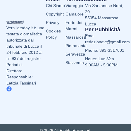
Chi Siamo
Viareggio
Via Sarzanese Nord,
20
Copyright
Camaiore
55054 Massarosa
Privacy
Forte dei
Lucca
Versiliatoday.it è una
Marmi
Per Pubblicità
Cookies
testata giornalistica
Email:
Policy
Massarosa
autorizzata dal
redazionevt@gmail.com
Pietrasanta
tribunale di Lucca il
Phone: 393-3317601
24 febbraio 2012 al
Seravezza
n° 937 del registro
Hours: Lun-Ven
Stazzema
Periodici.
9:00AM - 5:00PM
Direttore
Responsabile:
Letizia Tassinari
© 2026 All Rights Reserved.