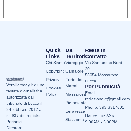
Quick
Dai
Resta In
Links
Territori
Contatto
Chi Siamo
Viareggio
Via Sarzanese Nord,
20
Copyright
Camaiore
55054 Massarosa
Privacy
Forte dei
Lucca
Versiliatoday.it è una
Marmi
Per Pubblicità
Cookies
testata giornalistica
Email:
Policy
Massarosa
autorizzata dal
redazionevt@gmail.com
Pietrasanta
tribunale di Lucca il
Phone: 393-3317601
24 febbraio 2012 al
Seravezza
n° 937 del registro
Hours: Lun-Ven
Stazzema
Periodici.
9:00AM - 5:00PM
Direttore