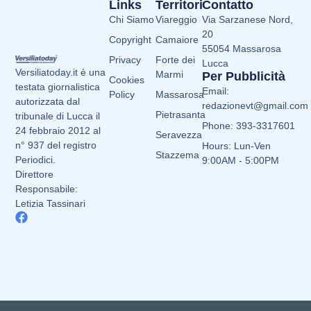
Links
Territori
Contatto
Chi Siamo
Viareggio
Via Sarzanese Nord,
20
Copyright
Camaiore
55054 Massarosa
Privacy
Forte dei
Lucca
Versiliatoday.it è una
Marmi
Per Pubblicità
Cookies
testata giornalistica
Email:
Policy
Massarosa
autorizzata dal
redazionevt@gmail.com
Pietrasanta
tribunale di Lucca il
Phone: 393-3317601
24 febbraio 2012 al
Seravezza
n° 937 del registro
Hours: Lun-Ven
Stazzema
Periodici.
9:00AM - 5:00PM
Direttore
Responsabile:
Letizia Tassinari