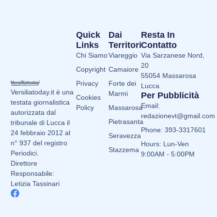
Quick
Dai
Resta In
Links
Territori
Contatto
Chi Siamo
Viareggio
Via Sarzanese Nord,
20
Copyright
Camaiore
55054 Massarosa
Privacy
Forte dei
Lucca
Versiliatoday.it è una
Marmi
Per Pubblicità
Cookies
testata giornalistica
Email:
Policy
Massarosa
autorizzata dal
redazionevt@gmail.com
Pietrasanta
tribunale di Lucca il
Phone: 393-3317601
24 febbraio 2012 al
Seravezza
n° 937 del registro
Hours: Lun-Ven
Stazzema
Periodici.
9:00AM - 5:00PM
Direttore
Responsabile:
Letizia Tassinari