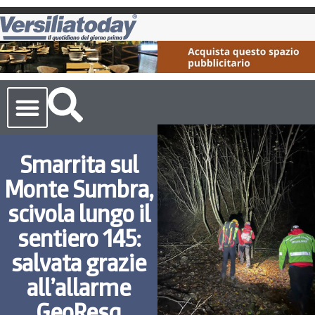
Cronaca Toscana
Smarrita sul
Monte Sumbra,
scivola lungo il
sentiero 145:
salvata grazie
all’allarme
GeoResq