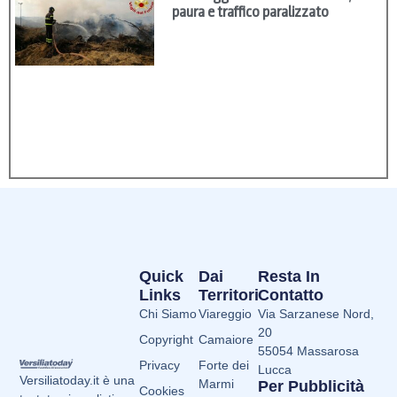
paura e traffico paralizzato
Quick
Dai
Resta In
Links
Territori
Contatto
Chi Siamo
Viareggio
Via Sarzanese Nord,
20
Copyright
Camaiore
55054 Massarosa
Privacy
Forte dei
Lucca
Versiliatoday.it è una
Marmi
Per Pubblicità
Cookies