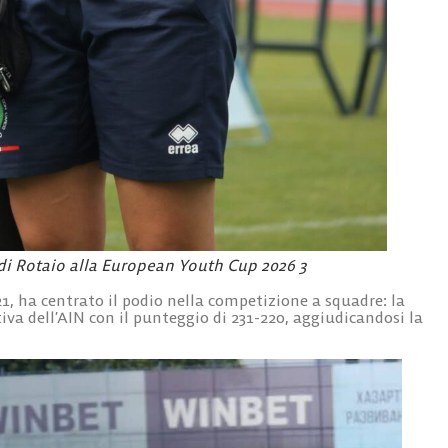
 di Rotaio alla European Youth Cup 2026 3
, ha centrato il podio nella competizione a squadre: la
va dell’AIN con il punteggio di 231-220, aggiudicandosi la