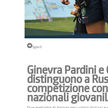
Sport
Ginevra Pardini e 
distinguono a Ruse
competizione cont
nazionali giovanil
Due medaglie di bronzo per i colori italiani e 