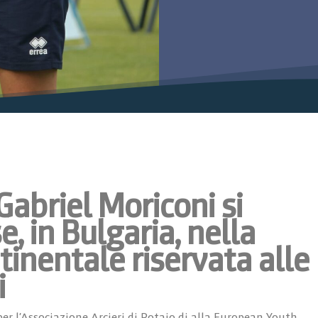
Gabriel Moriconi si
, in Bulgaria, nella
inentale riservata alle
i
per l’Associazione Arcieri di Rotaio di alla European Youth