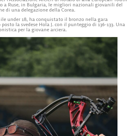
a Ruse, in Bulgaria, le migliori nazionali giovanili del
he di una delegazione della Corea.
le under 18, ha conquistato il bronzo nella gara
o posto la svedese Hola J. con il punteggio di 136-133. Una
nistica per la giovane arciera.