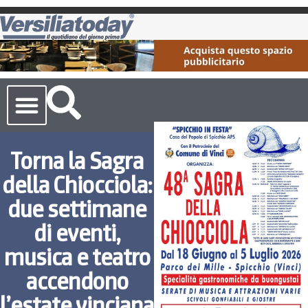
Cronaca Toscana
Torna la Sagra
della Chiocciola:
due settimane
di eventi,
musica e teatro
accendono
l’estate vinciana