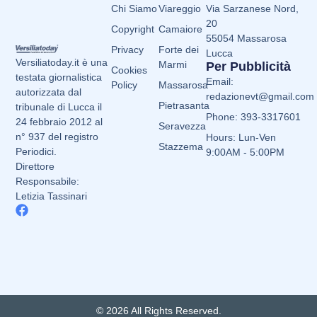
Chi Siamo
Viareggio
Via Sarzanese Nord,
20
Copyright
Camaiore
55054 Massarosa
Privacy
Forte dei
Lucca
Versiliatoday.it è una
Marmi
Per Pubblicità
Cookies
testata giornalistica
Email:
Policy
Massarosa
autorizzata dal
redazionevt@gmail.com
Pietrasanta
tribunale di Lucca il
Phone: 393-3317601
24 febbraio 2012 al
Seravezza
n° 937 del registro
Hours: Lun-Ven
Stazzema
Periodici.
9:00AM - 5:00PM
Direttore
Responsabile:
Letizia Tassinari
© 2026 All Rights Reserved.