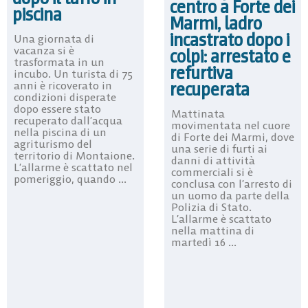
centro a Forte dei
piscina
Marmi, ladro
incastrato dopo i
Una giornata di
vacanza si è
colpi: arrestato e
trasformata in un
refurtiva
incubo. Un turista di 75
recuperata
anni è ricoverato in
condizioni disperate
dopo essere stato
Mattinata
recuperato dall’acqua
movimentata nel cuore
nella piscina di un
di Forte dei Marmi, dove
agriturismo del
una serie di furti ai
territorio di Montaione.
danni di attività
L’allarme è scattato nel
commerciali si è
pomeriggio, quando ...
conclusa con l’arresto di
un uomo da parte della
Polizia di Stato.
L’allarme è scattato
nella mattina di
martedì 16 ...