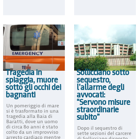
Tragedia in
Sollicciano sotto
spiaggia, muore
sequestro,
sotto gli occhi dei
l’allarme degli
bagnanti
avvocati:
“Servono misure
Un pomeriggio di mare
straordinarie
si è trasformato in una
subito”
tragedia alla Baia di
Baratti, dove un uomo
di circa 80 anni è stato
Dopo il sequestro di
colto da un improvviso
sette sezioni del carcere
arresto cardiaco mentre
di Sollicciano disposto