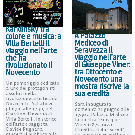
Kandinsky tra
A Palazzo
colore e musica: a
Mediceo di
Villa Bertelli il
Seravezza il
viaggio nell’arte
viaggio nell’arte
che ha
di Giuseppe Viner:
rivoluzionato il
tra Ottocento e
Novecento
Novecento una
Un pomeriggio dedicato
mostra riscrive la
a uno dei protagonisti
sua eredità
assoluti della
rivoluzione artistica del
Novecento. Sabato 20
Sarà inaugurata
giugno alle 17.30, nel
domenica 21 giugno alle
Giardino d’Inverno di
17.30 a Palazzo Mediceo
Villa Bertelli, lo storico
la mostra “Giuseppe
dell’arte e saggista
Viner (1875-1925).
Davide Pugnana
L’eredità di due secoli”,
guiderà il pubblico alla
un progetto espositivo e