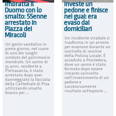
Imbratta il
Investe un
Duomo con lo
pedone e finisce
smalto: 55enne
nei guai: era
arrestato in
evaso dai
Piazza dei
domiciliari
Miracoli
Un incidente stradale si
trasforma in un arresto
Un gesto vandalico in
per evasione durante un
pieno giorno, nel cuore
controllo di routine
di uno dei luoghi
della Polizia Locale. È
simbolo del patrimonio
accaduto a Pontedera,
mondiale. Un uomo di
dove un uomo è stato
55 anni, residente a
fermato dopo essere
Pietrasanta, è stato
rimasto coinvolto
arrestato dopo aver
nell’investimento di un
danneggiato la facciata
pedone e
della Cattedrale di Pisa
successivamente
utilizzando smalto
risultato sottoposto ...
bianco per ...