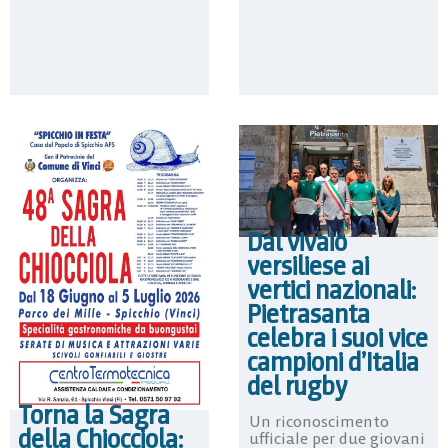
Dal vivaio
versiliese ai
vertici nazionali:
Pietrasanta
celebra i suoi vice
campioni d’Italia
del rugby
Torna la Sagra
Un riconoscimento
della Chiocciola:
ufficiale per due giovani