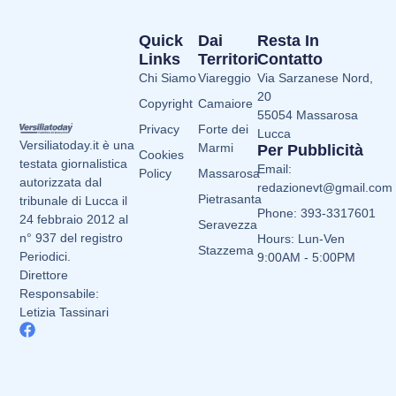
Quick
Dai
Resta In
Links
Territori
Contatto
Chi Siamo
Viareggio
Via Sarzanese Nord,
20
Copyright
Camaiore
55054 Massarosa
Privacy
Forte dei
Lucca
Versiliatoday.it è una
Marmi
Per Pubblicità
Cookies
testata giornalistica
Email:
Policy
Massarosa
autorizzata dal
redazionevt@gmail.com
Pietrasanta
tribunale di Lucca il
Phone: 393-3317601
24 febbraio 2012 al
Seravezza
n° 937 del registro
Hours: Lun-Ven
Stazzema
Periodici.
9:00AM - 5:00PM
Direttore
Responsabile:
Letizia Tassinari