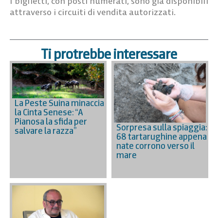
I biglietti, con posti numerati, sono già disponibili
attraverso i circuiti di vendita autorizzati.
Ti protrebbe interessare
La Peste Suina minaccia
la Cinta Senese: “A
Pianosa la sfida per
Sorpresa sulla spiaggia:
salvare la razza”
68 tartarughine appena
nate corrono verso il
mare