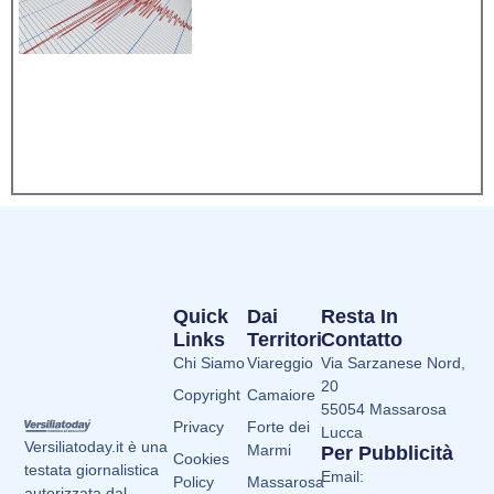
Quick
Dai
Resta In
Links
Territori
Contatto
Chi Siamo
Viareggio
Via Sarzanese Nord,
20
Copyright
Camaiore
55054 Massarosa
Privacy
Forte dei
Lucca
Versiliatoday.it è una
Marmi
Per Pubblicità
Cookies
testata giornalistica
Email:
Policy
Massarosa
autorizzata dal