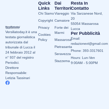
Quick
Dai
Resta In
Links
Territori
Contatto
Chi Siamo
Viareggio
Via Sarzanese Nord,
20
Copyright
Camaiore
55054 Massarosa
Privacy
Forte dei
Lucca
Versiliatoday.it è una
Marmi
Per Pubblicità
Cookies
testata giornalistica
Email:
Policy
Massarosa
autorizzata dal
redazionevt@gmail.com
Pietrasanta
tribunale di Lucca il
Phone: 393-3317601
24 febbraio 2012 al
Seravezza
n° 937 del registro
Hours: Lun-Ven
Stazzema
Periodici.
9:00AM - 5:00PM
Direttore
Responsabile:
Letizia Tassinari