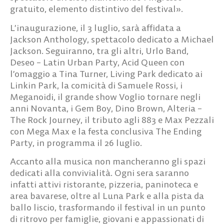
gratuito, elemento distintivo del festival».
L’inaugurazione, il
3 luglio
, sarà affidata a
Jackson Anthology
, spettacolo dedicato a Michael
Jackson. Seguiranno, tra gli altri,
Urlo Band
,
Deseo – Latin Urban Party
,
Acid Queen
con
l’omaggio a Tina Turner,
Living Park
dedicato ai
Linkin Park, la comicità di
Samuele Rossi
, i
Meganoidi
, il grande show
Voglio tornare negli
anni Novanta
, i
Gem Boy
,
Dino Brown
,
Alteria –
The Rock Journey
, il tributo agli
883 e Max Pezzali
con
Mega Max
e la festa conclusiva
The Ending
Party
, in programma il 26 luglio.
Accanto alla musica non mancheranno gli spazi
dedicati alla convivialità. Ogni sera saranno
infatti attivi ristorante, pizzeria, paninoteca e
area bavarese, oltre al Luna Park e alla pista da
ballo liscio, trasformando il festival in un punto
di ritrovo per famiglie, giovani e appassionati di