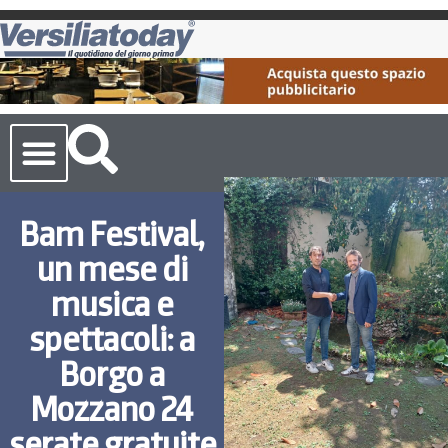
Cronaca Toscana
Bam Festival,
un mese di
musica e
spettacoli: a
Borgo a
Mozzano 24
serate gratuite