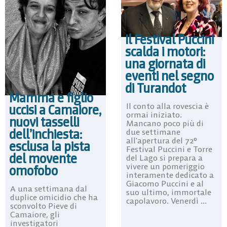
Il Festival Puccini
scalda i motori:
una giornata di
eventi nel segno
di Turandot
Mamma e figlio
Il conto alla rovescia è
uccisi a Camaiore,
ormai iniziato.
nuovi tasselli
Mancano poco più di
dell’inchiesta:
due settimane
all’apertura del 72°
esclusa la pista
Festival Puccini e Torre
del movente
del Lago si prepara a
vivere un pomeriggio
omofobo
interamente dedicato a
Giacomo Puccini e al
A una settimana dal
suo ultimo, immortale
duplice omicidio che ha
capolavoro. Venerdì ...
sconvolto Pieve di
Camaiore, gli
investigatori