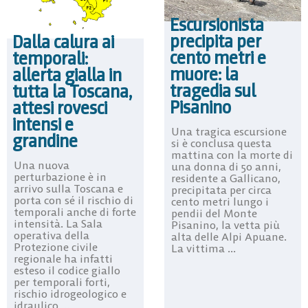
Escursionista
precipita per
Dalla calura ai
cento metri e
temporali:
muore: la
allerta gialla in
tragedia sul
tutta la Toscana,
Pisanino
attesi rovesci
intensi e
Una tragica escursione
grandine
si è conclusa questa
mattina con la morte di
Una nuova
una donna di 50 anni,
perturbazione è in
residente a Gallicano,
arrivo sulla Toscana e
precipitata per circa
porta con sé il rischio di
cento metri lungo i
temporali anche di forte
pendii del Monte
intensità. La Sala
Pisanino, la vetta più
operativa della
alta delle Alpi Apuane.
Protezione civile
La vittima ...
regionale ha infatti
esteso il codice giallo
per temporali forti,
rischio idrogeologico e
idraulico ...