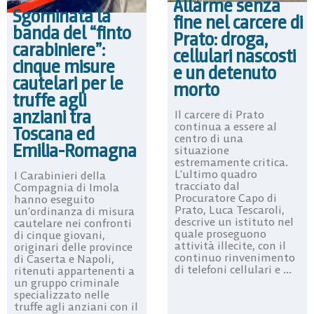
Allarme senza
Sgominata la
fine nel carcere di
banda del “finto
Prato: droga,
carabiniere”:
cellulari nascosti
cinque misure
e un detenuto
cautelari per le
morto
truffe agli
anziani tra
Il carcere di Prato
continua a essere al
Toscana ed
centro di una
Emilia-Romagna
situazione
estremamente critica.
L’ultimo quadro
I Carabinieri della
tracciato dal
Compagnia di Imola
Procuratore Capo di
hanno eseguito
Prato, Luca Tescaroli,
un’ordinanza di misura
descrive un istituto nel
cautelare nei confronti
quale proseguono
di cinque giovani,
attività illecite, con il
originari delle province
continuo rinvenimento
di Caserta e Napoli,
di telefoni cellulari e ...
ritenuti appartenenti a
un gruppo criminale
specializzato nelle
truffe agli anziani con il