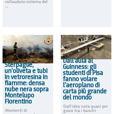
collaudato sistema del
...
Dall’aula al
Sterpaglie,
Guinness: gli
un’oliveta e tubi
studenti di Pisa
in vetroresina in
fanno volare
fiamme: densa
l’aeroplano di
nube nera sopra
carta più grande
Montelupo
del mondo
Fiorentino
Dall’idea nata quasi per
Momenti di
gioco tra i banchi