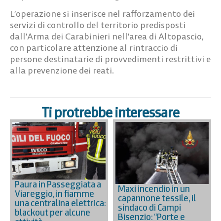
L’operazione si inserisce nel rafforzamento dei
servizi di controllo del territorio predisposti
dall’Arma dei Carabinieri nell’area di Altopascio,
con particolare attenzione al rintraccio di
persone destinatarie di provvedimenti restrittivi e
alla prevenzione dei reati.
Ti protrebbe interessare
Paura in Passeggiata a
Maxi incendio in un
Viareggio, in fiamme
capannone tessile, il
una centralina elettrica:
sindaco di Campi
blackout per alcune
Bisenzio: “Porte e