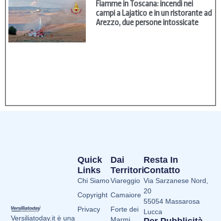
Fiamme in Toscana: incendi nei
campi a Lajatico e in un ristorante ad
Arezzo, due persone intossicate
Quick
Dai
Resta In
Links
Territori
Contatto
Chi Siamo
Viareggio
Via Sarzanese Nord,
20
Copyright
Camaiore
55054 Massarosa
Privacy
Forte dei
Lucca
Versiliatoday.it è una
Marmi