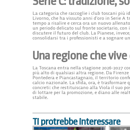
Serie C: tradizione, 
La categoria che raccoglie i club toscani più i
Livorno
, che ha vissuto anni d’oro in Serie A t
tempo a risalire e cerca ora un nuovo allenato
un periodo delicato sul fronte societario, con 
discutere il futuro del club. La
Pianese
, invec
consolidarsi tra i professionisti e a sognare un
Una regione che vive 
La Toscana entra nella stagione 2026-2027 con
più alto di qualsiasi altra regione. Da Firenz
Pontedera e Piancastagnaio, il territorio conf
calcio nazionale. La sfida, ora, è trasformare
concreti: che restituiscano alla Viola il suo p
di lottare per la promozione, e diano alle realt
stabile.
Ti protrebbe interessare