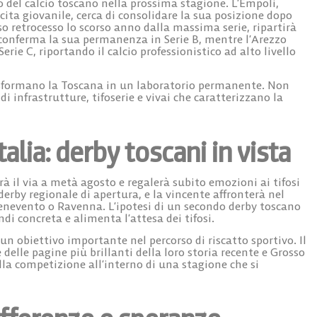
 del calcio toscano nella prossima stagione. L’
Empoli
,
scita giovanile, cerca di consolidare la sua posizione dopo
so retrocesso lo scorso anno dalla massima serie, ripartirà
onferma la sua permanenza in Serie B, mentre l’
Arezzo
rie C, riportando il calcio professionistico ad alto livello
rasformano la Toscana in un laboratorio permanente. Non
di infrastrutture, tifoserie e vivai che caratterizzano la
alia: derby toscani in vista
à il via a metà agosto e regalerà subito emozioni ai tifosi
 derby regionale di apertura
, e la vincente affronterà nel
Benevento o Ravenna. L’ipotesi di un secondo derby toscano
ndi concreta e alimenta l’attesa dei tifosi.
un obiettivo importante nel percorso di riscatto sportivo. Il
delle pagine più brillanti della loro storia recente e Grosso
alla competizione all’interno di una stagione che si