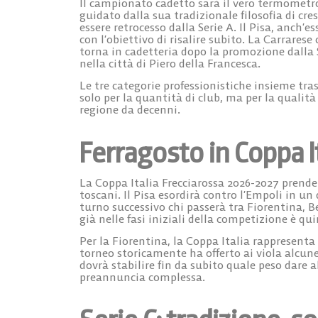
Il campionato cadetto sarà il vero termometro
guidato dalla sua tradizionale filosofia di cre
essere retrocesso dalla Serie A. Il
Pisa
, anch’es
con l’obiettivo di risalire subito. La
Carrarese
c
torna in cadetteria dopo la promozione dalla Se
nella città di Piero della Francesca.
Le tre categorie professionistiche insieme t
solo per la quantità di club, ma per la qualità 
regione da decenni.
Ferragosto in Coppa It
La Coppa Italia Frecciarossa 2026-2027 prender
toscani.
Il Pisa esordirà contro l’Empoli in un
turno successivo chi passerà tra Fiorentina, 
già nelle fasi iniziali della competizione è qui
Per la Fiorentina, la Coppa Italia rappresenta 
torneo storicamente ha offerto ai viola alcune 
dovrà stabilire fin da subito quale peso dare 
preannuncia complessa.