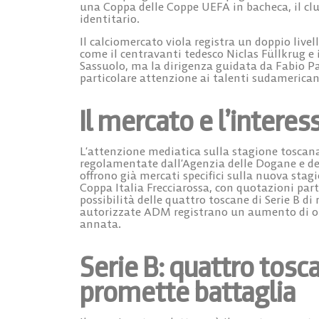
una Coppa delle Coppe UEFA in bacheca, il cl
identitario.
Il calciomercato viola registra un doppio livel
come il centravanti tedesco
Niclas Füllkrug
e 
Sassuolo, ma la dirigenza guidata da Fabio Pa
particolare attenzione ai talenti sudamerican
Il mercato e l’interes
L’attenzione mediatica sulla stagione toscana
regolamentate dall’Agenzia delle Dogane e d
offrono già mercati specifici sulla nuova stagi
Coppa Italia Frecciarossa, con quotazioni part
possibilità delle quattro toscane di Serie B di 
autorizzate ADM registrano un aumento di opera
annata.
Serie B: quattro tos
promette battaglia