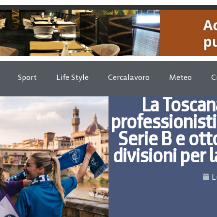
Sport
Life Style
Cercalavoro
Meteo
C
La Toscana
professionisti
Serie B e ott
divisioni per
L