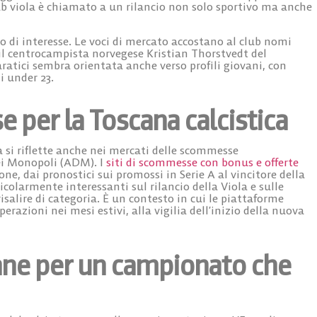
ub viola è chiamato a un rilancio non solo sportivo ma anche
lo di interesse. Le voci di mercato accostano al club nomi
il centrocampista norvegese
Kristian Thorstvedt
del
ratici sembra orientata anche verso profili giovani, con
i under 23.
se per la Toscana calcistica
 si riflette anche nei mercati delle scommesse
ei Monopoli (ADM). I
siti di scommesse con bonus e offerte
one, dai pronostici sui promossi in Serie A al vincitore della
icolarmente interessanti sul rilancio della Viola e sulle
risalire di categoria. È un contesto in cui le piattaforme
zioni nei mesi estivi, alla vigilia dell’inizio della nuova
cane per un campionato che