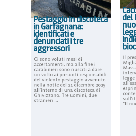
Cacc
del 
Pestaggio in discoteca
nuo
in Garfagnana:
leg
identificati e
indi
denunciati i tre
biod
aggressori
Il pre
Ci sono voluti mesi di
Migli
accertamenti, ma alla fine i
Massa
carabinieri sono riusciti a dare
inter
un volto ai presunti responsabili
legge
del violento pestaggio avvenuto
all’e
nella notte del 21 dicembre 2025
esprim
all’interno di una discoteca di
conte
Ghivizzano. Tre uomini, due
sull’i
stranieri ...
“Il nu