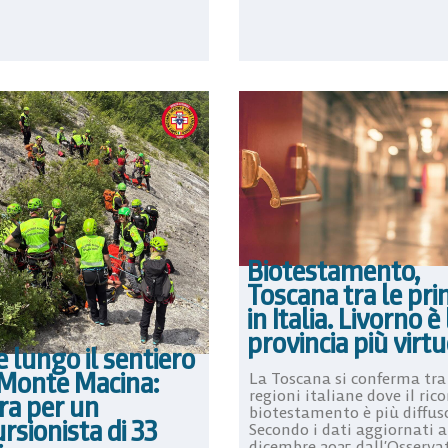
Biotestamento,
Toscana tra le pr
in Italia. Livorno è 
provincia più virt
 lungo il sentiero
 Monte Macina:
La Toscana si conferma tra
regioni italiane dove il rico
ra per un
biotestamento è più diffus
rsionista di 33
Secondo i dati aggiornati a
dicembre 2025 dall’Osserva