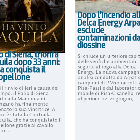
Dopo l’incendio al
Delca Energy Arp
esclude
contaminazioni d
diossine
o di Siena, trionfa
Si chiude un ulteriore capi
uila dopo 33 anni:
delle verifiche ambientali
seguite al rogo alla Delca
ia conquista il
Energy. La nuova campagn
ppellone
analisi condotta da Arpat 
campioni di PM10 raccolti 
Pisa-Passi e dal laboratori
l rinvio di ieri a causa del
mobile di Pisa-Cisanello, re
mpo, il Palio di Siena
al periodo 12–21 giugno, ...
ato alla Madonna di
nzano ha finalmente
nato la sua vincitrice. A
are è stata la Contrada
quila, che ha conquistato il
ellone grazie al cavallo
o ...