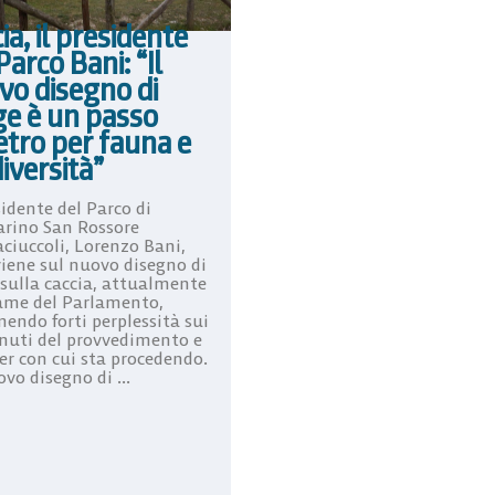
ia, il presidente
Parco Bani: “Il
vo disegno di
ge è un passo
etro per fauna e
iversità”
sidente del Parco di
arino San Rossore
ciuccoli, Lorenzo Bani,
viene sul nuovo disegno di
 sulla caccia, attualmente
same del Parlamento,
endo forti perplessità sui
nuti del provvedimento e
ter con cui sta procedendo.
ovo disegno di ...