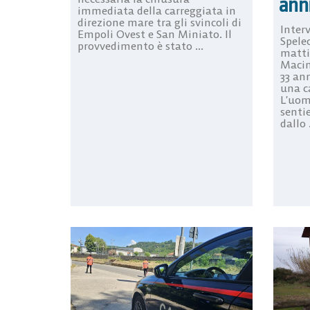
ann
immediata della carreggiata in
direzione mare tra gli svincoli di
Inter
Empoli Ovest e San Miniato. Il
Spele
provvedimento è stato ...
matti
Macin
33 ann
una c
L’uom
sentie
dallo .