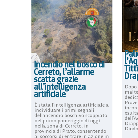
Pali
l’Aq
Incendio nel bosco di
Titt
Cerreto, l’allarme
Dra
scatta grazie
all’intelligenza
Dopo i
artificiale
malte
dedic
Prove
È stata l’intelligenza artificiale a
incoro
individuare i primi segnali
esult
dell’incendio boschivo scoppiato
dell’A
nel primo pomeriggio di oggi
Drapp
nella zona di Cerreto, in
Diodor
provincia di Prato, consentendo
ai soccorsi di entrare in azione in