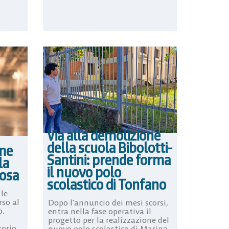
Via alla demolizione
della scuola Bibolotti-
ime
Santini: prende forma
la
il nuovo polo
uosa
scolastico di Tonfano
 le
rso al
Dopo l’annuncio dei mesi scorsi,
o.
entra nella fase operativa il
progetto per la realizzazione del
torio
nuovo polo scolastico di Marina