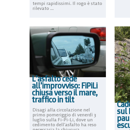
tempi rapidissimi. Il rogo è stato
rilevato ...
L’asfalto cede
all’improvviso: FiPiLi
chiusa verso il mare,
traffico in tilt
Cade
sul
Disagi alla circolazione nel
primo pomeriggio di venerdì 3
pau
luglio sulla Fi-Pi-Li, dove un
escu
cedimento dell’asfalto ha reso
necessaria la chiusura