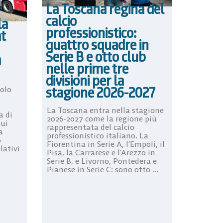
La Toscana regina del
calcio
la
professionistico:
at
quattro squadre in
Serie B e otto club
a
nelle prime tre
divisioni per la
stagione 2026-2027
tolo
La Toscana entra nella stagione
a di
2026-2027 come la regione più
sui
rappresentata del calcio
a
professionistico italiano. La
o
Fiorentina in Serie A, l’Empoli, il
lativi
Pisa, la Carrarese e l’Arezzo in
Serie B, e Livorno, Pontedera e
Pianese in Serie C: sono otto ...