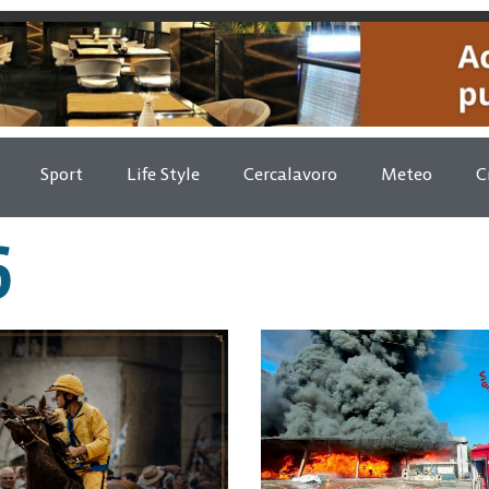
Sport
Life Style
Cercalavoro
Meteo
C
6