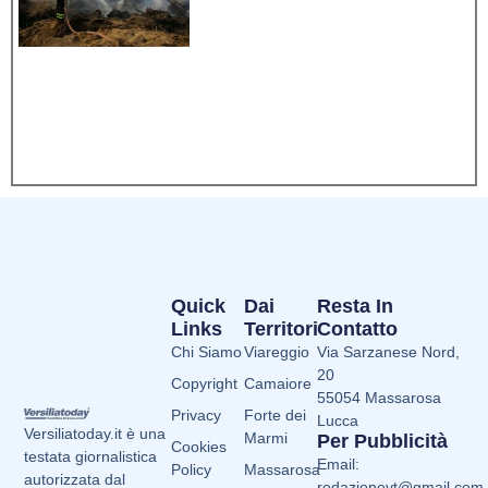
Quick
Dai
Resta In
Links
Territori
Contatto
Chi Siamo
Viareggio
Via Sarzanese Nord,
20
Copyright
Camaiore
55054 Massarosa
Privacy
Forte dei
Lucca
Versiliatoday.it è una
Marmi
Per Pubblicità
Cookies
testata giornalistica
Email:
Policy
Massarosa
autorizzata dal
redazionevt@gmail.com