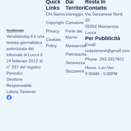
Quick
Dai
Resta In
Links
Territori
Contatto
Chi Siamo
Viareggio
Via Sarzanese Nord,
20
Copyright
Camaiore
55054 Massarosa
Privacy
Forte dei
Lucca
Versiliatoday.it è una
Marmi
Per Pubblicità
Cookies
testata giornalistica
Email:
Policy
Massarosa
autorizzata dal
redazionevt@gmail.com
Pietrasanta
tribunale di Lucca il
Phone: 393-3317601
24 febbraio 2012 al
Seravezza
n° 937 del registro
Hours: Lun-Ven
Stazzema
Periodici.
9:00AM - 5:00PM
Direttore
Responsabile:
Letizia Tassinari