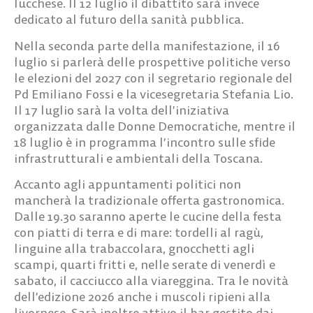
lucchese. Il 12 luglio il dibattito sarà invece
dedicato al futuro della sanità pubblica.
Nella seconda parte della manifestazione, il 16
luglio si parlerà delle prospettive politiche verso
le elezioni del 2027 con il segretario regionale del
Pd Emiliano Fossi e la vicesegretaria Stefania Lio.
Il 17 luglio sarà la volta dell’iniziativa
organizzata dalle Donne Democratiche, mentre il
18 luglio è in programma l’incontro sulle sfide
infrastrutturali e ambientali della Toscana.
Accanto agli appuntamenti politici non
mancherà la tradizionale offerta gastronomica.
Dalle 19.30 saranno aperte le cucine della festa
con piatti di terra e di mare: tordelli al ragù,
linguine alla trabaccolara, gnocchetti agli
scampi, quarti fritti e, nelle serate di venerdì e
sabato, il cacciucco alla viareggina. Tra le novità
dell’edizione 2026 anche i muscoli ripieni alla
livornese. Sarà inoltre attivo il bar gestito dai