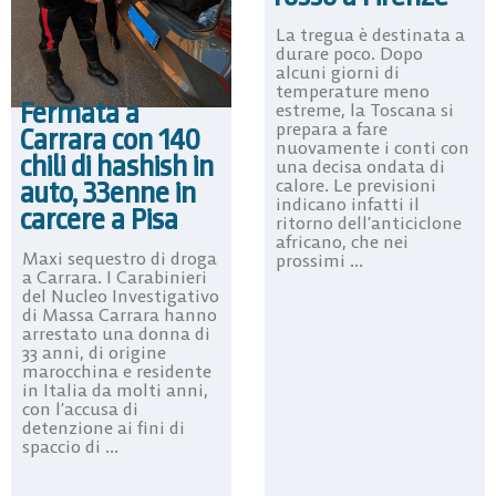
La tregua è destinata a
durare poco. Dopo
alcuni giorni di
temperature meno
Fermata a
estreme, la Toscana si
prepara a fare
Carrara con 140
nuovamente i conti con
chili di hashish in
una decisa ondata di
auto, 33enne in
calore. Le previsioni
indicano infatti il
carcere a Pisa
ritorno dell’anticiclone
africano, che nei
Maxi sequestro di droga
prossimi ...
a Carrara. I Carabinieri
del Nucleo Investigativo
di Massa Carrara hanno
arrestato una donna di
33 anni, di origine
marocchina e residente
in Italia da molti anni,
con l’accusa di
detenzione ai fini di
spaccio di ...