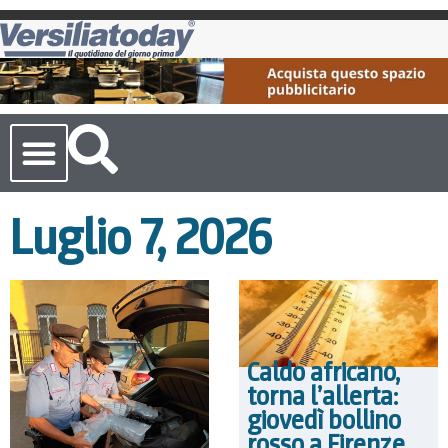
Cronaca Toscana
Luglio 7, 2026
Caldo africano,
torna l’allerta:
giovedì bollino
rosso a Firenze