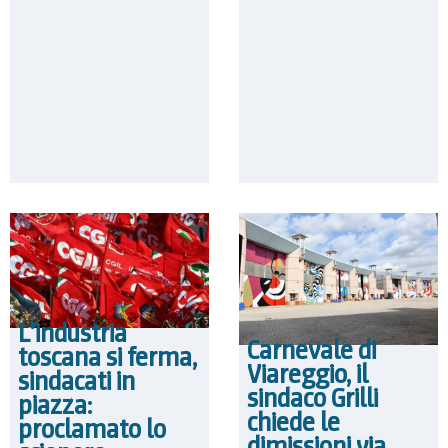
L’industria
Carnevale di
toscana si ferma,
Viareggio, il
sindacati in
sindaco Grilli
piazza:
chiede le
proclamato lo
dimissioni via