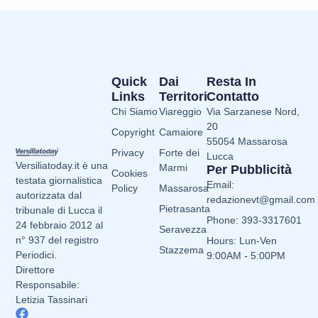
Quick
Dai
Resta In
Links
Territori
Contatto
Chi Siamo
Viareggio
Via Sarzanese Nord,
20
Copyright
Camaiore
55054 Massarosa
Privacy
Forte dei
Lucca
Versiliatoday.it è una
Marmi
Per Pubblicità
Cookies
testata giornalistica
Email:
Policy
Massarosa
autorizzata dal
redazionevt@gmail.com
Pietrasanta
tribunale di Lucca il
Phone: 393-3317601
24 febbraio 2012 al
Seravezza
n° 937 del registro
Hours: Lun-Ven
Stazzema
Periodici.
9:00AM - 5:00PM
Direttore
Responsabile:
Letizia Tassinari