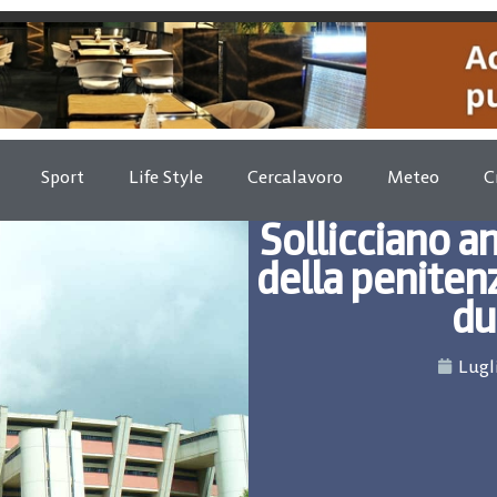
Sport
Life Style
Cercalavoro
Meteo
C
Sollicciano a
della penitenz
du
Lugl