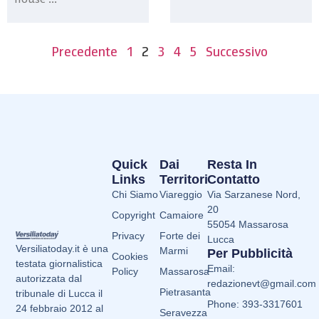
Precedente
1
2
3
4
5
Successivo
Quick
Dai
Resta In
Links
Territori
Contatto
Chi Siamo
Viareggio
Via Sarzanese Nord,
20
Copyright
Camaiore
55054 Massarosa
Privacy
Forte dei
Lucca
Versiliatoday.it è una
Marmi
Per Pubblicità
Cookies
testata giornalistica
Email:
Policy
Massarosa
autorizzata dal
redazionevt@gmail.com
Pietrasanta
tribunale di Lucca il
Phone: 393-3317601
24 febbraio 2012 al
Seravezza