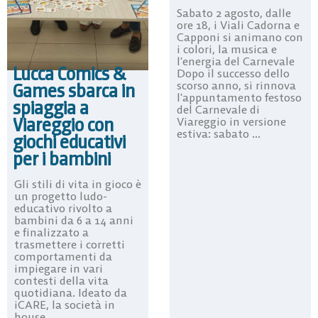
Sabato 2 agosto, dalle
ore 18, i Viali Cadorna e
Capponi si animano con
i colori, la musica e
l’energia del Carnevale
Lucca Comics &
Dopo il successo dello
scorso anno, si rinnova
Games sbarca in
l’appuntamento festoso
spiaggia a
del Carnevale di
Viareggio con
Viareggio in versione
estiva: sabato ...
giochi educativi
per i bambini
Gli stili di vita in gioco è
un progetto ludo-
educativo rivolto a
bambini da 6 a 14 anni
e finalizzato a
trasmettere i corretti
comportamenti da
impiegare in vari
contesti della vita
quotidiana. Ideato da
iCARE, la società in
house ...