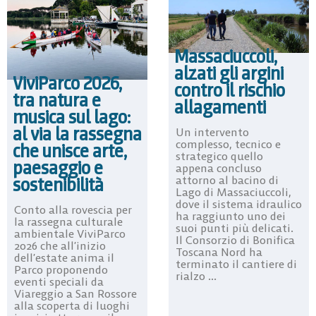
Massaciuccoli,
alzati gli argini
ViviParco 2026,
contro il rischio
tra natura e
allagamenti
musica sul lago:
al via la rassegna
Un intervento
complesso, tecnico e
che unisce arte,
strategico quello
paesaggio e
appena concluso
sostenibilità
attorno al bacino di
Lago di Massaciuccoli,
dove il sistema idraulico
Conto alla rovescia per
ha raggiunto uno dei
la rassegna culturale
suoi punti più delicati.
ambientale ViviParco
Il Consorzio di Bonifica
2026 che all’inizio
Toscana Nord ha
dell’estate anima il
terminato il cantiere di
Parco proponendo
rialzo ...
eventi speciali da
Viareggio a San Rossore
alla scoperta di luoghi