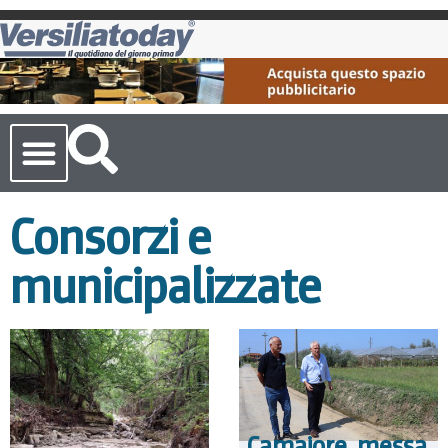
Cronaca Toscana
Consorzi e
municipalizzate
Camaiore, messa