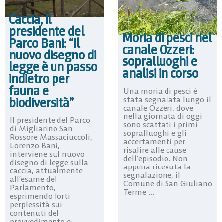
Caccia, il
presidente del
Moria di pesci nel
Parco Bani: “Il
canale Ozzeri:
nuovo disegno di
sopralluoghi e
legge è un passo
analisi in corso
indietro per
fauna e
Una moria di pesci è
biodiversità”
stata segnalata lungo il
canale Ozzeri, dove
nella giornata di oggi
Il presidente del Parco
sono scattati i primi
di Migliarino San
sopralluoghi e gli
Rossore Massaciuccoli,
accertamenti per
Lorenzo Bani,
risalire alle cause
interviene sul nuovo
dell’episodio. Non
disegno di legge sulla
appena ricevuta la
caccia, attualmente
segnalazione, il
all’esame del
Comune di San Giuliano
Parlamento,
Terme ...
esprimendo forti
perplessità sui
contenuti del
provvedimento e