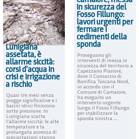
in sicurezza del
Fosso Fillungo:
lavori urgenti per
fermare i
cedimenti della
sponda
Lunigiana
assetata, è
Proseguono gli
allarme siccità:
interventi di messa in
sicurezza del territorio a
corsi d’acqua in
Capezzano Pianore,
crisi e irrigazione
dove il Consorzio di
Bonifica Toscana Nord,
a rischio
in accordo con il
Comune di Camaiore,
Quasi tre mesi senza
ha eseguito un
piogge significative e i
intervento urgente
bacini idrici finiscono
lungo il Fosso Fillungo
sotto pressione. In
per stabilizzare la
Lunigiana scatta
sponda sinistra ...
l’allarme siccità: le alte
temperature e la
prolungata assenza di
precipitazioni stanno