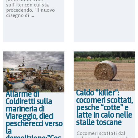
sull’iter con cui sta
procedendo. “Il nuovo
disegno di ...
Caldo “killer”:
Allarme di
cocomeri scottati,
Coldiretti sulla
pesche “cotte” e
marineria di
latte in calo nelle
Viareggio, dieci
stalle toscane
pescherecci verso
la
Cocomeri scottati dal