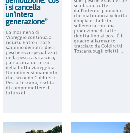
demolizione:”Cos
sole, pesche e susine che
sembrano cotte
ì si cancella
dall’interno, pomodori
un’intera
che maturano a velocità
generazione”
doppia e stalle in
sofferenza con una
produzione di latte
La marineria di
ridotta fino al 20%. È il
Viareggio continua a
quadro allarmante
ridursi. Entro il 2026
tracciato da Coldiretti
saranno demoliti dieci
Toscana sugli effetti ...
pescherecci specializzati
nella pesca a strascico,
pari a circa un terzo
della flotta viareggina.
Un ridimensionamento
che, secondo Coldiretti
Pesca Toscana, rischia
di compromettere il
futuro di ...