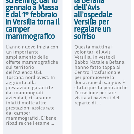
la Befana
screening: dal 16
dell’Avis
gennaio a Massa
all’ospedale
e dal 1° febbraio
Versilia per
in Versilia torna il
regalare un
camper
sorriso
mammografico
Questa mattina i
L’anno nuovo inizia con
volontari di Avis
un importante
Versilia, in veste di
ampliamento delle
Babbo Natale e Befana
offerte mammografiche
hanno fatto tappa al
sul territorio
Centro Trasfusionale
dell’Azienda USL
per promuovere la
Toscana nord ovest. In
donazione di sangue. È
aggiunta alla
stata questa però anche
prestazioni garantite
l’occasione per fare
dai mammografi
visita ai pazienti del
aziendali, ci saranno
reparto di ...
infatti molte altre
prestazioni assicurate
dai camper
mammografici. E’ bene
ribadire che l’esame ...