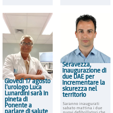
Seravezza,
inaugurazione di
due DAE per
Giovedì 17 agosto
incrementare la
l’urologo Luca
sicurezza nel
Lunardini sarà in
territorio
pineta di
Saranno inaugurati
Ponente a
sabato mattina i due
parlare di salute
nuovi defibrillatori che