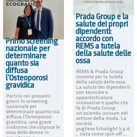
Prada Group e la
salute dei propri
dipendenti:
accordo con
Primo screening
REMS a tutela
nazionale per
della salute delle
determinare
ossa
quanto sia
diffusa
REMS & Prada Group
l’Osteoporosi
insieme per la tutela
della salute delle ossa.
gravidica
La salute dei dipendenti
con tecniche e
Partirà nei prossimi
apparecchiature
giorni lo screening
innovative è quello che
nazionale per
fa di Prada Group
determinare quanto sia
un’azienda unicum nel
diffusa l’Osteoporosi
settore della moda. La
gravidica, una grave
società
sindrome che colpisce le
pugliese Echolight S.p.A
ossa delle donne in
, nata come spin-off ...