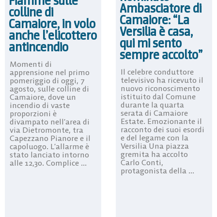
Fiamme sulle
Ambasciatore di
colline di
Camaiore: “La
Camaiore, in volo
Versilia è casa,
anche l’elicottero
qui mi sento
antincendio
sempre accolto”
Momenti di
Il celebre conduttore
apprensione nel primo
televisivo ha ricevuto il
pomeriggio di oggi, 7
nuovo riconoscimento
agosto, sulle colline di
istituito dal Comune
Camaiore, dove un
durante la quarta
incendio di vaste
serata di Camaiore
proporzioni è
Estate. Emozionante il
divampato nell’area di
racconto dei suoi esordi
via Dietromonte, tra
e del legame con la
Capezzano Pianore e il
Versilia Una piazza
capoluogo. L’allarme è
gremita ha accolto
stato lanciato intorno
Carlo Conti,
alle 12,30. Complice ...
protagonista della ...