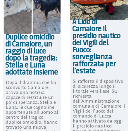
A Lido di
Camaiore il
presidio nautico
Duplice omicidio
dei Vigili del
di Camaiore, un
Fuoco:
raggio di luce
sorveglianza
dopo la tragedia:
rafforzata per
Stella e Luna
l’estate
adottate insieme
Si rafforza il dispositivo
Dopo il dramma che ha
di sicurezza lungo il
sconvolto Camaiore,
litorale versiliese. Su
arriva una notizia
richiesta
capace di restituire un
dell’Amministrazione
po’ di speranza. Stella e
comunale di Camaiore, i
Luna, le due cagnoline
Vigili del Fuoco del
appartenute all’uomo al
comando di Lucca
centro del tragico
hanno attivato da oggi
duplice omicidio, hanno
il presidio nautico
trovato una nuova
presso lo stabilimento