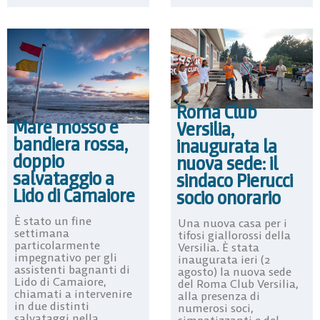
Roma Club
Mare mosso e
Versilia,
bandiera rossa,
inaugurata la
doppio
nuova sede: il
salvataggio a
sindaco Pierucci
Lido di Camaiore
socio onorario
È stato un fine
Una nuova casa per i
settimana
tifosi giallorossi della
particolarmente
Versilia. È stata
impegnativo per gli
inaugurata ieri (2
assistenti bagnanti di
agosto) la nuova sede
Lido di Camaiore,
del Roma Club Versilia,
chiamati a intervenire
alla presenza di
in due distinti
numerosi soci,
salvataggi nella
simpatizzanti e del