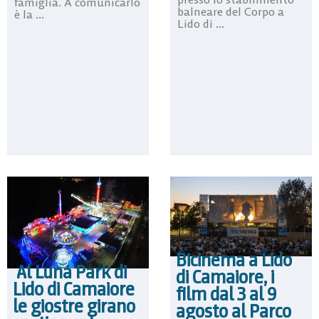
famiglia. A comunicarlo
balneare del Corpo a
è la ...
Lido di ...
Bicinema a Lido
Al Luna Park di
di Camaiore, i
Lido di Camaiore
film dal 3 al 9
le giostre girano
agosto al Parco