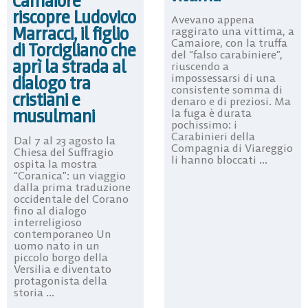
Camaiore
riscopre Ludovico
Avevano appena
Marracci, il figlio
raggirato una vittima, a
Camaiore, con la truffa
di Torcigliano che
del “falso carabiniere”,
aprì la strada al
riuscendo a
impossessarsi di una
dialogo tra
consistente somma di
cristiani e
denaro e di preziosi. Ma
musulmani
la fuga è durata
pochissimo: i
Carabinieri della
Dal 7 al 23 agosto la
Compagnia di Viareggio
Chiesa del Suffragio
li hanno bloccati ...
ospita la mostra
“Coranica”: un viaggio
dalla prima traduzione
occidentale del Corano
fino al dialogo
interreligioso
contemporaneo Un
uomo nato in un
piccolo borgo della
Versilia e diventato
protagonista della
storia ...