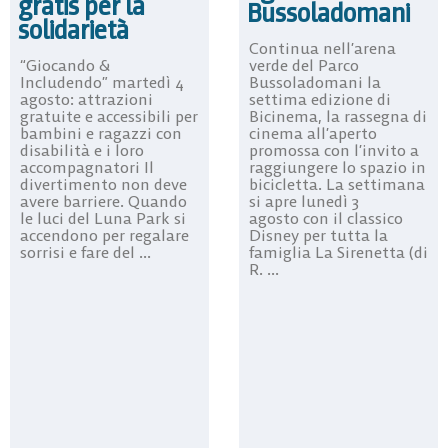
gratis per la
Bussoladomani
solidarietà
Continua nell’arena
“Giocando &
verde del Parco
Includendo” martedì 4
Bussoladomani la
agosto: attrazioni
settima edizione di
gratuite e accessibili per
Bicinema, la rassegna di
bambini e ragazzi con
cinema all’aperto
disabilità e i loro
promossa con l’invito a
accompagnatori Il
raggiungere lo spazio in
divertimento non deve
bicicletta. La settimana
avere barriere. Quando
si apre lunedì 3
le luci del Luna Park si
agosto con il classico
accendono per regalare
Disney per tutta la
sorrisi e fare del ...
famiglia La Sirenetta (di
R. ...