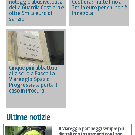
noleggio abusivo, blitz
Costiera: multe fino a
della Guardia Costiera e
3mila euro per chi non è
oltre 5mila euro di
in regola
sanzioni
Cinque pini abbattuti
alla scuola Pascoli a
Viareggio, Spazio
Progressista porta il
caso in Procura
Ultime notizie
A Viareggio parcheggi sempre più
digitali con i pagamenti con l’app