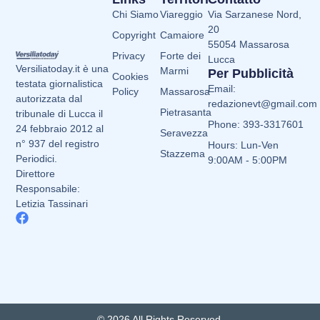
Chi Siamo
Viareggio
Via Sarzanese Nord,
20
Copyright
Camaiore
55054 Massarosa
Privacy
Forte dei
Lucca
Versiliatoday.it è una
Marmi
Per Pubblicità
Cookies
testata giornalistica
Email:
Policy
Massarosa
autorizzata dal
redazionevt@gmail.com
Pietrasanta
tribunale di Lucca il
Phone: 393-3317601
24 febbraio 2012 al
Seravezza
n° 937 del registro
Hours: Lun-Ven
Stazzema
Periodici.
9:00AM - 5:00PM
Direttore
Responsabile:
Letizia Tassinari
© 2026 All Rights Reserved.