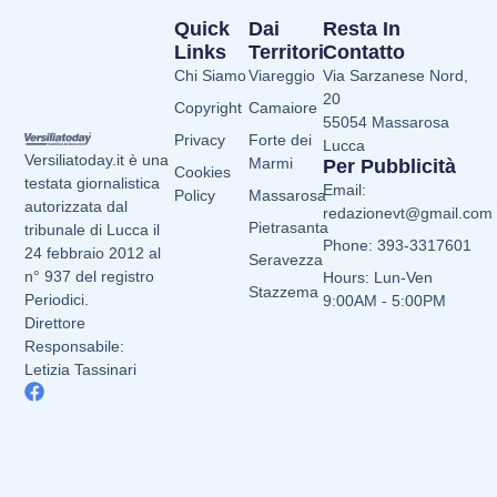
Quick
Dai
Resta In
Links
Territori
Contatto
Chi Siamo
Viareggio
Via Sarzanese Nord,
20
Copyright
Camaiore
55054 Massarosa
Privacy
Forte dei
Lucca
Versiliatoday.it è una
Marmi
Per Pubblicità
Cookies
testata giornalistica
Email:
Policy
Massarosa
autorizzata dal
redazionevt@gmail.com
Pietrasanta
tribunale di Lucca il
Phone: 393-3317601
24 febbraio 2012 al
Seravezza
n° 937 del registro
Hours: Lun-Ven
Stazzema
Periodici.
9:00AM - 5:00PM
Direttore
Responsabile:
Letizia Tassinari