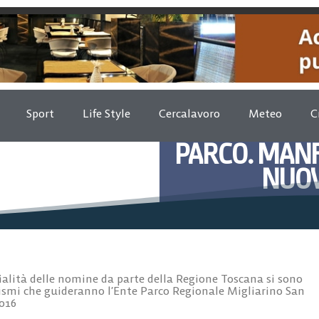
Sport
Life Style
Cercalavoro
Meteo
C
PARCO. MANF
NUOV
Marzo 16, 2
ialità delle nomine da parte della Regione Toscana si sono
nismi che guideranno l’Ente Parco Regionale Migliarino San
2016