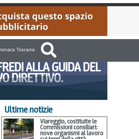
ronaca Toscana
REDI ALLA GUIDA DEL
O DIRETTIVO.
012
VersiliaToday Redazione
Ultime notizie
Viareggio, costituite le
Commissioni consiliari:
nove organismi al lavoro
sui temi della città