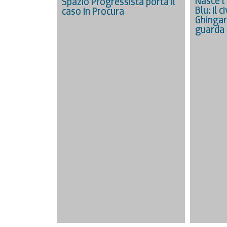
Nasce l
Spazio Progressista porta il
Blu: il 
caso in Procura
Ghingar
guarda 