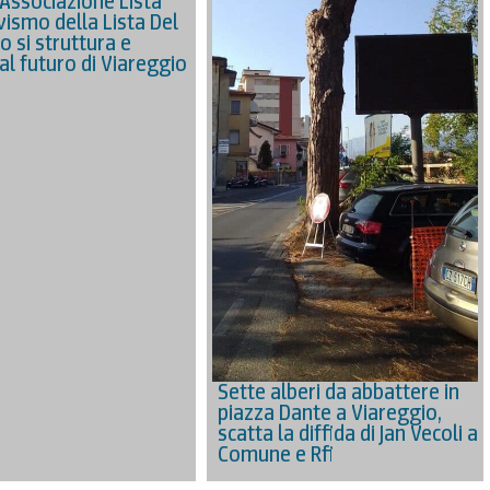
’Associazione Lista
civismo della Lista Del
o si struttura e
al futuro di Viareggio
Sette alberi da abbattere in
piazza Dante a Viareggio,
scatta la diffida di Jan Vecoli a
Comune e Rfi