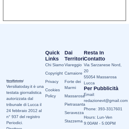
Quick
Dai
Resta In
Links
Territori
Contatto
Chi Siamo
Viareggio
Via Sarzanese Nord,
20
Copyright
Camaiore
55054 Massarosa
Privacy
Forte dei
Lucca
Versiliatoday.it è una
Marmi
Per Pubblicità
Cookies
testata giornalistica
Email:
Policy
Massarosa
autorizzata dal
redazionevt@gmail.com
Pietrasanta
tribunale di Lucca il
Phone: 393-3317601
24 febbraio 2012 al
Seravezza
n° 937 del registro
Hours: Lun-Ven
Stazzema
Periodici.
9:00AM - 5:00PM
Direttore