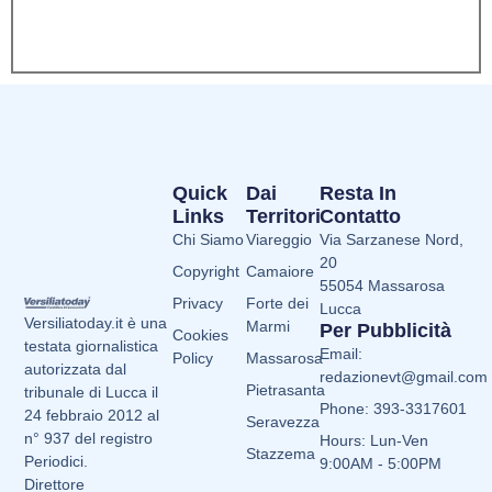
Quick
Dai
Resta In
Links
Territori
Contatto
Chi Siamo
Viareggio
Via Sarzanese Nord,
20
Copyright
Camaiore
55054 Massarosa
Privacy
Forte dei
Lucca
Versiliatoday.it è una
Marmi
Per Pubblicità
Cookies
testata giornalistica
Email:
Policy
Massarosa
autorizzata dal
redazionevt@gmail.com
Pietrasanta
tribunale di Lucca il
Phone: 393-3317601
24 febbraio 2012 al
Seravezza
n° 937 del registro
Hours: Lun-Ven
Stazzema
Periodici.
9:00AM - 5:00PM
Direttore