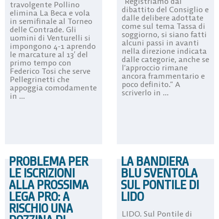
“Registriamo dal
travolgente Pollino
dibattito del Consiglio e
elimina La Beca e vola
dalle delibere adottate
in semifinale al Torneo
come sul tema Tassa di
delle Contrade. Gli
soggiorno, si siano fatti
uomini di Venturelli si
alcuni passi in avanti
impongono 4-1 aprendo
nella direzione indicata
le marcature al 13′ del
dalle categorie, anche se
primo tempo con
l’approccio rimane
Federico Tosi che serve
ancora frammentario e
Pellegrinetti che
poco definito.” A
appoggia comodamente
scriverlo in ...
in ...
PROBLEMA PER
LA BANDIERA
LE ISCRIZIONI
BLU SVENTOLA
ALLA PROSSIMA
SUL PONTILE DI
LEGA PRO: A
LIDO
RISCHIO UNA
LIDO. Sul Pontile di