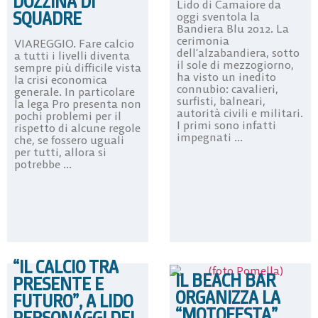
DOZZINA DI
Lido di Camaiore da
SQUADRE
oggi sventola la
Bandiera Blu 2012. La
cerimonia
VIAREGGIO. Fare calcio
dell’alzabandiera, sotto
a tutti i livelli diventa
il sole di mezzogiorno,
sempre più difficile vista
ha visto un inedito
la crisi economica
connubio: cavalieri,
generale. In particolare
surfisti, balneari,
la lega Pro presenta non
autorità civili e militari.
pochi problemi per il
I primi sono infatti
rispetto di alcune regole
impegnati ...
che, se fossero uguali
per tutti, allora si
potrebbe ...
“IL CALCIO TRA
IL BEACH BAR
PRESENTE E
ORGANIZZA LA
FUTURO”, A LIDO
“MOTOFESTA”.