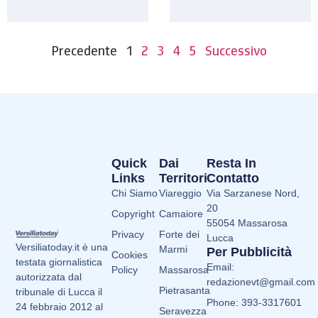
Precedente
1
2
3
4
5
Successivo
Quick
Dai
Resta In
Links
Territori
Contatto
Chi Siamo
Viareggio
Via Sarzanese Nord,
20
Copyright
Camaiore
55054 Massarosa
Privacy
Forte dei
Lucca
Versiliatoday.it è una
Marmi
Per Pubblicità
Cookies
testata giornalistica
Email:
Policy
Massarosa
autorizzata dal
redazionevt@gmail.com
Pietrasanta
tribunale di Lucca il
Phone: 393-3317601
24 febbraio 2012 al
Seravezza