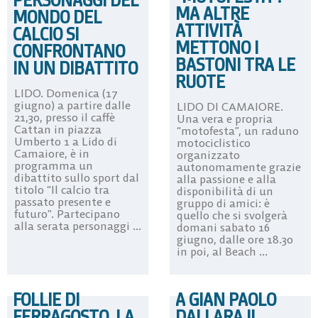
PERSONAGGI DEL
MA ALTRE
MONDO DEL
ATTIVITÀ
CALCIO SI
METTONO I
CONFRONTANO
BASTONI TRA LE
IN UN DIBATTITO
RUOTE
LIDO. Domenica (17
giugno) a partire dalle
LIDO DI CAMAIORE.
21,30, presso il caffè
Una vera e propria
Cattan in piazza
“motofesta”, un raduno
Umberto 1 a Lido di
motociclistico
Camaiore, è in
organizzato
programma un
autonomamente grazie
dibattito sullo sport dal
alla passione e alla
titolo “Il calcio tra
disponibilità di un
passato presente e
gruppo di amici: è
futuro”. Partecipano
quello che si svolgerà
alla serata personaggi ...
domani sabato 16
giugno, dalle ore 18.30
in poi, al Beach ...
FOLLIE DI
A GIAN PAOLO
FERRAGOSTO, LA
DALLARA IL