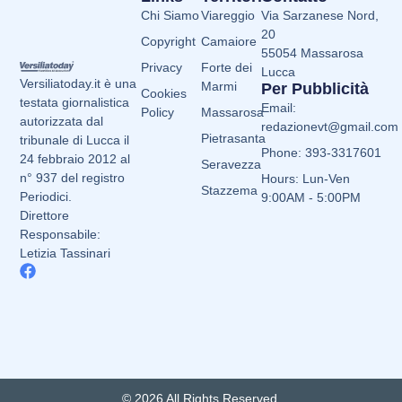
Chi Siamo
Viareggio
Via Sarzanese Nord,
20
Copyright
Camaiore
55054 Massarosa
Privacy
Forte dei
Lucca
Versiliatoday.it è una
Marmi
Per Pubblicità
Cookies
testata giornalistica
Email:
Policy
Massarosa
autorizzata dal
redazionevt@gmail.com
Pietrasanta
tribunale di Lucca il
Phone: 393-3317601
24 febbraio 2012 al
Seravezza
n° 937 del registro
Hours: Lun-Ven
Stazzema
Periodici.
9:00AM - 5:00PM
Direttore
Responsabile:
Letizia Tassinari
© 2026 All Rights Reserved.