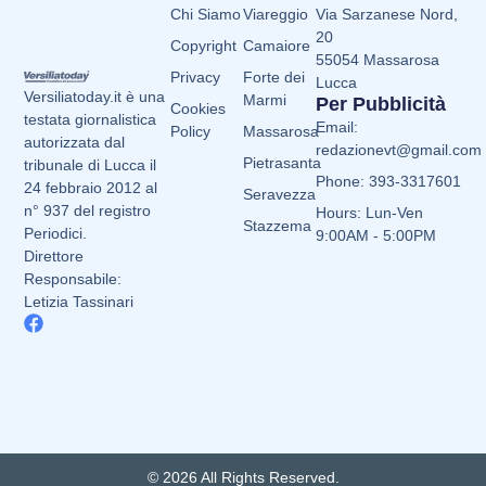
Chi Siamo
Viareggio
Via Sarzanese Nord,
20
Copyright
Camaiore
55054 Massarosa
Privacy
Forte dei
Lucca
Versiliatoday.it è una
Marmi
Per Pubblicità
Cookies
testata giornalistica
Email:
Policy
Massarosa
autorizzata dal
redazionevt@gmail.com
Pietrasanta
tribunale di Lucca il
Phone: 393-3317601
24 febbraio 2012 al
Seravezza
n° 937 del registro
Hours: Lun-Ven
Stazzema
Periodici.
9:00AM - 5:00PM
Direttore
Responsabile:
Letizia Tassinari
© 2026 All Rights Reserved.