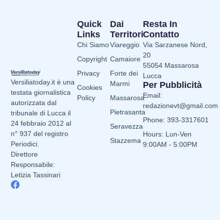
Quick
Dai
Resta In
Links
Territori
Contatto
Chi Siamo
Viareggio
Via Sarzanese Nord,
20
Copyright
Camaiore
55054 Massarosa
Privacy
Forte dei
Lucca
Versiliatoday.it è una
Marmi
Per Pubblicità
Cookies
testata giornalistica
Email:
Policy
Massarosa
autorizzata dal
redazionevt@gmail.com
Pietrasanta
tribunale di Lucca il
Phone: 393-3317601
24 febbraio 2012 al
Seravezza
n° 937 del registro
Hours: Lun-Ven
Stazzema
Periodici.
9:00AM - 5:00PM
Direttore
Responsabile:
Letizia Tassinari