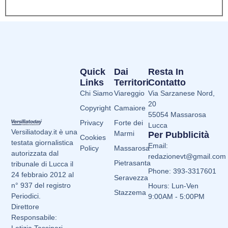
Quick
Dai
Resta In
Links
Territori
Contatto
Chi Siamo
Viareggio
Via Sarzanese Nord,
20
Copyright
Camaiore
55054 Massarosa
Privacy
Forte dei
Lucca
Versiliatoday.it è una
Marmi
Per Pubblicità
Cookies
testata giornalistica
Email:
Policy
Massarosa
autorizzata dal
redazionevt@gmail.com
Pietrasanta
tribunale di Lucca il
Phone: 393-3317601
24 febbraio 2012 al
Seravezza
n° 937 del registro
Hours: Lun-Ven
Stazzema
Periodici.
9:00AM - 5:00PM
Direttore
Responsabile:
Letizia Tassinari