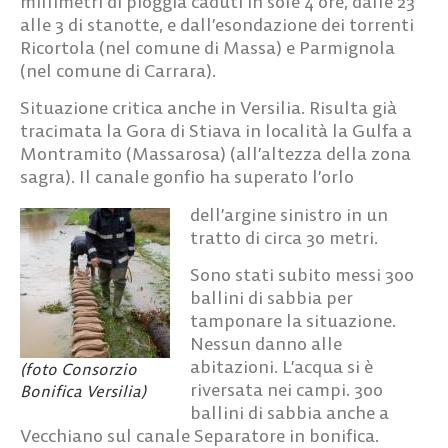
millimetri di pioggia caduti in sole 4 ore, dalle 23
alle 3 di stanotte, e dall’esondazione dei torrenti
Ricortola (nel comune di Massa) e Parmignola
(nel comune di Carrara).
Situazione critica anche in Versilia. Risulta già
tracimata la Gora di Stiava in località la Gulfa a
Montramito (Massarosa) (all’altezza della zona
sagra). Il canale gonfio ha superato l’orlo
dell’argine sinistro in un
tratto di circa 30 metri.
Sono stati subito messi 300
ballini di sabbia per
tamponare la situazione.
Nessun danno alle
abitazioni. L’acqua si è
(foto Consorzio
riversata nei campi. 300
Bonifica Versilia)
ballini di sabbia anche a
Vecchiano sul canale Separatore in bonifica.