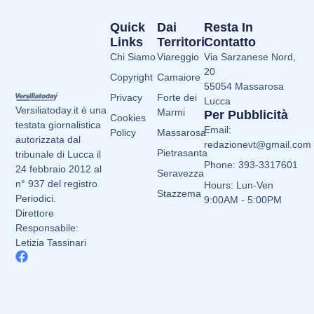
Quick
Dai
Resta In
Links
Territori
Contatto
Chi Siamo
Viareggio
Via Sarzanese Nord,
20
Copyright
Camaiore
55054 Massarosa
Privacy
Forte dei
Lucca
Versiliatoday.it è una
Marmi
Per Pubblicità
Cookies
testata giornalistica
Email:
Policy
Massarosa
autorizzata dal
redazionevt@gmail.com
Pietrasanta
tribunale di Lucca il
Phone: 393-3317601
24 febbraio 2012 al
Seravezza
n° 937 del registro
Hours: Lun-Ven
Stazzema
Periodici.
9:00AM - 5:00PM
Direttore
Responsabile:
Letizia Tassinari