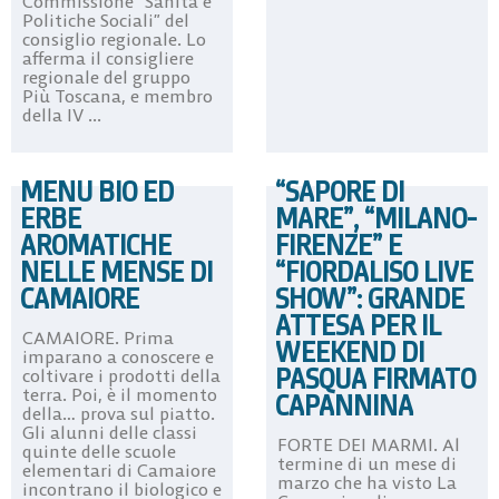
Commissione “Sanità e
Politiche Sociali” del
consiglio regionale. Lo
afferma il consigliere
regionale del gruppo
Più Toscana, e membro
della IV ...
MENU BIO ED
“SAPORE DI
ERBE
MARE”, “MILANO-
AROMATICHE
FIRENZE” E
NELLE MENSE DI
“FIORDALISO LIVE
CAMAIORE
SHOW”: GRANDE
ATTESA PER IL
CAMAIORE. Prima
WEEKEND DI
imparano a conoscere e
PASQUA FIRMATO
coltivare i prodotti della
terra. Poi, è il momento
CAPANNINA
della… prova sul piatto.
Gli alunni delle classi
FORTE DEI MARMI. Al
quinte delle scuole
termine di un mese di
elementari di Camaiore
marzo che ha visto La
incontrano il biologico e