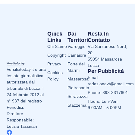
Quick
Dai
Resta In
Links
Territori
Contatto
Chi Siamo
Viareggio
Via Sarzanese Nord,
20
Copyright
Camaiore
55054 Massarosa
Privacy
Forte dei
Lucca
Versiliatoday.it è una
Marmi
Per Pubblicità
Cookies
testata giornalistica
Email:
Policy
Massarosa
autorizzata dal
redazionevt@gmail.com
Pietrasanta
tribunale di Lucca il
Phone: 393-3317601
24 febbraio 2012 al
Seravezza
n° 937 del registro
Hours: Lun-Ven
Stazzema
Periodici.
9:00AM - 5:00PM
Direttore
Responsabile:
Letizia Tassinari