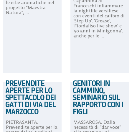
Capannina di
le erbe aromatiche nel
Franceschi infiammare
progetto “Maestra
la nightlife versiliese
Natura”, ...
con eventi del calibro di
‘Step Up’, ‘Grease’,
‘Fiordaliso live show’ e
‘50 anni in Minigonna’,
anche per le ...
PREVENDITE
GENITORI IN
APERTE PER LO
CAMMINO,
SPETTACOLO DEI
SEMINARIO SUL
GATTI DI VIA DEL
RAPPORTO CON I
MARZOCCO
FIGLI
PIETRASANTA.
MASSAROSA. Dalla
Prevendite aperte per la
necessità di “dar voce”