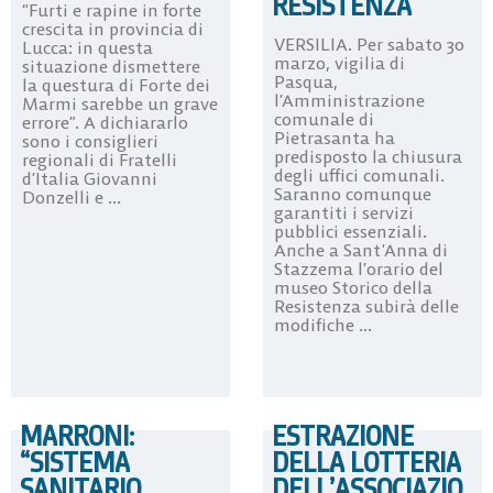
RESISTENZA
“Furti e rapine in forte
crescita in provincia di
VERSILIA. Per sabato 30
Lucca: in questa
marzo, vigilia di
situazione dismettere
Pasqua,
la questura di Forte dei
l’Amministrazione
Marmi sarebbe un grave
comunale di
errore”. A dichiararlo
Pietrasanta ha
sono i consiglieri
predisposto la chiusura
regionali di Fratelli
degli uffici comunali.
d’Italia Giovanni
Saranno comunque
Donzelli e ...
garantiti i servizi
pubblici essenziali.
Anche a Sant’Anna di
Stazzema l’orario del
museo Storico della
Resistenza subirà delle
modifiche ...
MARRONI:
ESTRAZIONE
“SISTEMA
DELLA LOTTERIA
SANITARIO
DELL’ASSOCIAZIO