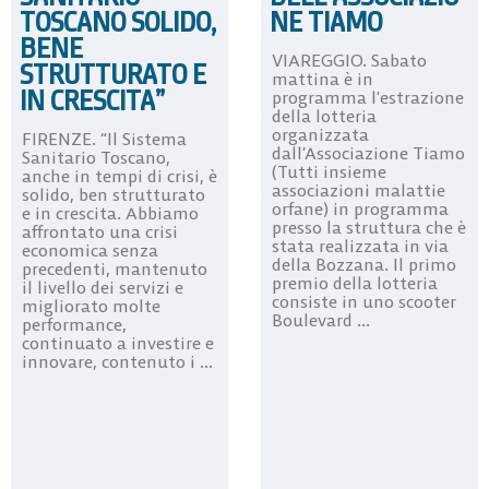
TOSCANO SOLIDO,
NE TIAMO
BENE
VIAREGGIO. Sabato
STRUTTURATO E
mattina è in
IN CRESCITA”
programma l’estrazione
della lotteria
organizzata
FIRENZE. “Il Sistema
dall’Associazione Tiamo
Sanitario Toscano,
(Tutti insieme
anche in tempi di crisi, è
associazioni malattie
solido, ben strutturato
orfane) in programma
e in crescita. Abbiamo
presso la struttura che è
affrontato una crisi
stata realizzata in via
economica senza
della Bozzana. Il primo
precedenti, mantenuto
premio della lotteria
il livello dei servizi e
consiste in uno scooter
migliorato molte
Boulevard ...
performance,
continuato a investire e
innovare, contenuto i ...