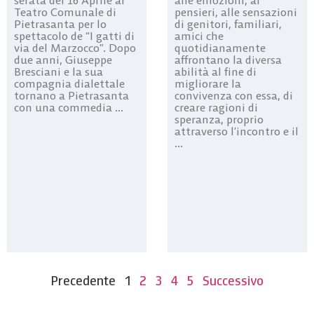
serata del 16 Aprile al
alle emozioni, ai
Teatro Comunale di
pensieri, alle sensazioni
Pietrasanta per lo
di genitori, familiari,
spettacolo de “I gatti di
amici che
via del Marzocco”. Dopo
quotidianamente
due anni, Giuseppe
affrontano la diversa
Bresciani e la sua
abilità al fine di
compagnia dialettale
migliorare la
tornano a Pietrasanta
convivenza con essa, di
con una commedia ...
creare ragioni di
speranza, proprio
attraverso l’incontro e il
...
Precedente
1
2
3
4
5
Successivo