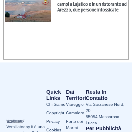
campi a Lajatico e in un ristorante ad
Arezzo, due persone intossicate
Quick
Dai
Resta In
Links
Territori
Contatto
Chi Siamo
Viareggio
Via Sarzanese Nord,
20
Copyright
Camaiore
55054 Massarosa
Privacy
Forte dei
Lucca
Versiliatoday.it è una
Marmi
Per Pubblicità
Cookies