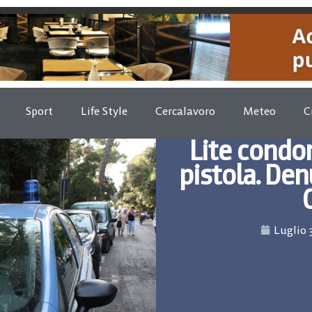
Sport
Life Style
Cercalavoro
Meteo
C
Lite condo
pistola. De
Luglio 