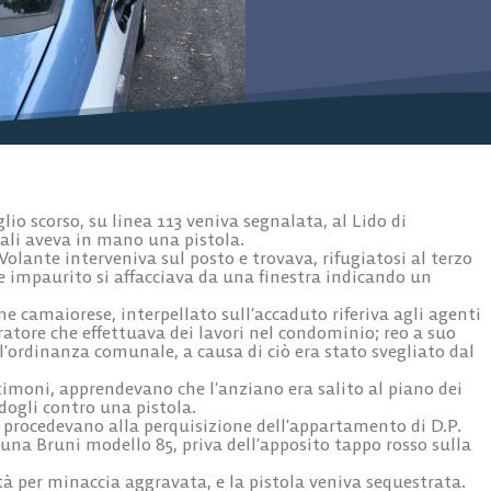
o scorso, su linea 113 veniva segnalata, al Lido di
ali aveva in mano una pistola.
olante interveniva sul posto e trovava, rifugiatosi al terzo
impaurito si affacciava da una finestra indicando un
ne camaiorese, interpellato sull’accaduto riferiva agli agenti
atore che effettuava dei lavori nel condominio; reo a suo
ll’ordinanza comunale, a causa di ciò era stato svegliato dal
stimoni, apprendevano che l’anziano era salito al piano dei
ogli contro una pistola.
, procedevano alla perquisizione dell’appartamento di D.P.
 una Bruni modello 85, priva dell’apposito tappo rosso sulla
tà per minaccia aggravata, e la pistola veniva sequestrata.