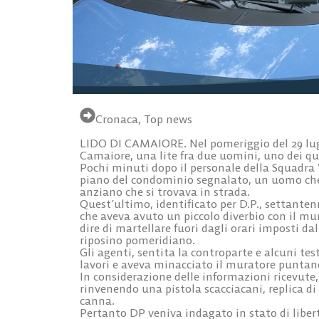
Cronaca
,
Top news
LIDO DI CAMAIORE. Nel pomeriggio del 29 lugli
Camaiore, una lite fra due uomini, uno dei qu
Pochi minuti dopo il personale della Squadra V
piano del condominio segnalato, un uomo che 
anziano che si trovava in strada.
Quest’ultimo, identificato per D.P., settanten
che aveva avuto un piccolo diverbio con il mur
dire di martellare fuori dagli orari imposti da
riposino pomeridiano.
Gli agenti, sentita la controparte e alcuni te
lavori e aveva minacciato il muratore puntand
In considerazione delle informazioni ricevute
rinvenendo una pistola scacciacani, replica di
canna.
Pertanto DP veniva indagato in stato di liber