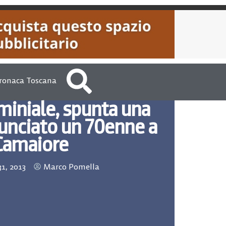
ronaca Toscana
miniale, spunta una
nunciato un 70enne a
Camaiore
31, 2013
Marco Pomella