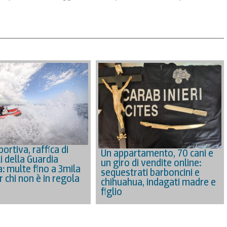
ortiva, raffica di
Un appartamento, 70 cani e
i della Guardia
un giro di vendite online:
a: multe fino a 3mila
sequestrati barboncini e
 chi non è in regola
chihuahua, indagati madre e
figlio