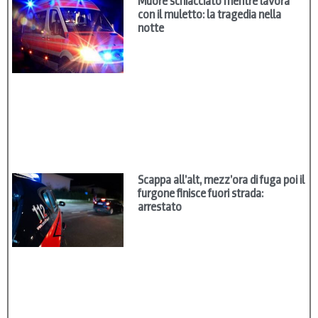
Muore schiacciato mentre lavora
con il muletto: la tragedia nella
notte
Scappa all’alt, mezz’ora di fuga poi il
furgone finisce fuori strada:
arrestato