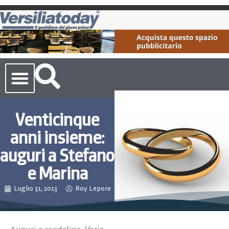
Cronaca Toscana
Venticinque
anni insieme:
auguri a Stefano
e Marina
Luglio 31, 2013
Roy Lepore
Auguri e candeline
,
Varie