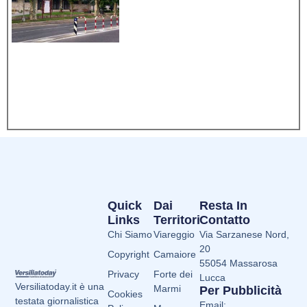
Quick
Dai
Resta In
Links
Territori
Contatto
Chi Siamo
Viareggio
Via Sarzanese Nord,
20
Copyright
Camaiore
55054 Massarosa
Privacy
Forte dei
Lucca
Versiliatoday.it è una
Marmi
Per Pubblicità
Cookies
testata giornalistica
Email: