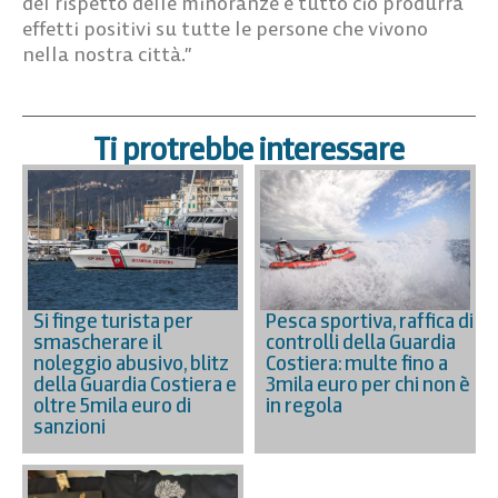
del rispetto delle minoranze e tutto ciò produrrà
effetti positivi su tutte le persone che vivono
nella nostra città.”
Ti protrebbe interessare
Si finge turista per
Pesca sportiva, raffica di
smascherare il
controlli della Guardia
noleggio abusivo, blitz
Costiera: multe fino a
della Guardia Costiera e
3mila euro per chi non è
oltre 5mila euro di
in regola
sanzioni