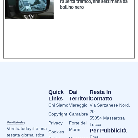
l’allerta traffico, fine settimana da
bollino nero
Quick
Dai
Resta In
Links
Territori
Contatto
Chi Siamo
Viareggio
Via Sarzanese Nord,
20
Copyright
Camaiore
55054 Massarosa
Privacy
Forte dei
Lucca
Versiliatoday.it è una
Marmi
Per Pubblicità
Cookies
testata giornalistica
Email: