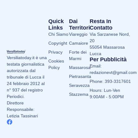
Quick
Dai
Resta In
Links
Territori
Contatto
Chi Siamo
Viareggio
Via Sarzanese Nord,
20
Copyright
Camaiore
55054 Massarosa
Privacy
Forte dei
Lucca
Versiliatoday.it è una
Marmi
Per Pubblicità
Cookies
testata giornalistica
Email:
Policy
Massarosa
autorizzata dal
redazionevt@gmail.com
Pietrasanta
tribunale di Lucca il
Phone: 393-3317601
24 febbraio 2012 al
Seravezza
n° 937 del registro
Hours: Lun-Ven
Stazzema
Periodici.
9:00AM - 5:00PM
Direttore
Responsabile:
Letizia Tassinari