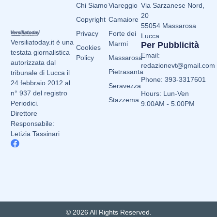
Chi Siamo
Viareggio
Via Sarzanese Nord,
20
Copyright
Camaiore
55054 Massarosa
Privacy
Forte dei
Lucca
Versiliatoday.it è una
Marmi
Per Pubblicità
Cookies
testata giornalistica
Email:
Policy
Massarosa
autorizzata dal
redazionevt@gmail.com
Pietrasanta
tribunale di Lucca il
Phone: 393-3317601
24 febbraio 2012 al
Seravezza
n° 937 del registro
Hours: Lun-Ven
Stazzema
Periodici.
9:00AM - 5:00PM
Direttore
Responsabile:
Letizia Tassinari
© 2026 All Rights Reserved.