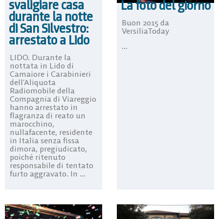
svaligiare casa
La foto del giorno
durante la notte
Buon 2015 da
di San Silvestro:
VersiliaToday
arrestato a Lido
...
LIDO. Durante la
nottata in Lido di
Camaiore i Carabinieri
dell’Aliquota
Radiomobile della
Compagnia di Viareggio
hanno arrestato in
flagranza di reato un
marocchino,
nullafacente, residente
in Italia senza fissa
dimora, pregiudicato,
poiché ritenuto
responsabile di tentato
furto aggravato. In ...