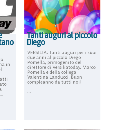
e
Tanti auguri al piccolo
ntano
Diego
VERSILIA. Tanti auguri per i suoi
due anni al piccolo Diego
go
Pomella, primogenito del
ma in
direttore di Versiliatoday, Marco
l
Pomella e della collega
e
Valentina Landucci. Buon
fatti
compleanno da tutti noi!
tato
a
...
..