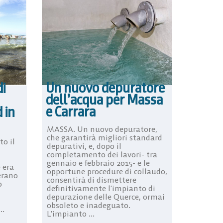
Un nuovo depuratore
di
dell’acqua per Massa
e Carrara
 in
MASSA. Un nuovo depuratore,
che garantirà migliori standard
to il
depurativi, e, dopo il
completamento dei lavori- tra
gennaio e febbraio 2015- e le
 era
opportune procedure di collaudo,
erano
consentirà di dismettere
o
definitivamente l’impianto di
depurazione delle Querce, ormai
obsoleto e inadeguato.
..
L’impianto ...