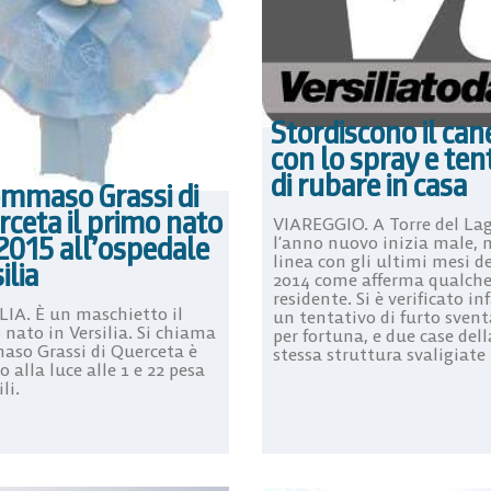
Stordiscono il can
con lo spray e te
di rubare in casa
ommaso Grassi di
ceta il primo nato
VIAREGGIO. A Torre del La
2015 all’ospedale
l’anno nuovo inizia male, 
linea con gli ultimi mesi de
ilia
2014 come afferma qualch
residente. Si è verificato in
LIA. È un maschietto il
un tentativo di furto sven
 nato in Versilia. Si chiama
per fortuna, e due case dell
so Grassi di Querceta è
stessa struttura svaligiate .
 alla luce alle 1 e 22 pesa
li.