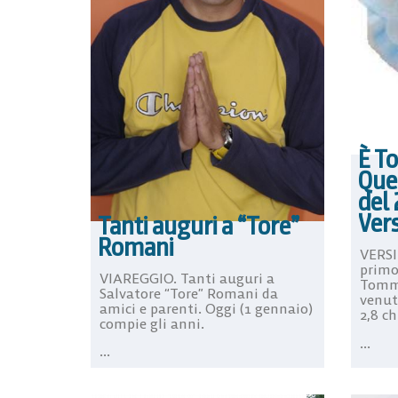
È T
Quer
del 
Vers
Tanti auguri a “Tore”
Romani
VERSI
primo
VIAREGGIO. Tanti auguri a
Tomma
Salvatore “Tore” Romani da
venuto
amici e parenti. Oggi (1 gennaio)
2,8 chi
compie gli anni.
...
...