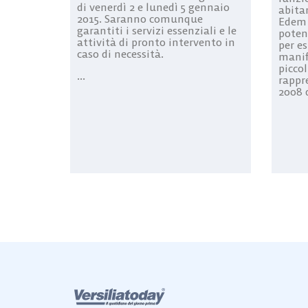
di venerdì 2 e lunedì 5 gennaio
abitan
2015. Saranno comunque
Edem 
garantiti i servizi essenziali e le
poten
attività di pronto intervento in
per es
caso di necessità.
manif
piccol
...
rappre
2008 q