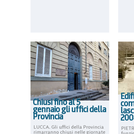
Edif
Chiusi fino al 5
comp
gennaio gli uffici della
lasc
Provincia
200
LUCCA. Gli uffici della Provincia
PIETR
rimarranno chiusi nelle giornate
funzi