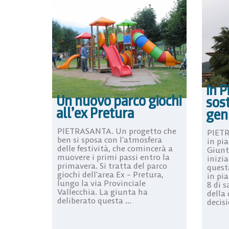
In P
Un nuovo parco giochi
sost
all’ex Pretura
gen
PIETRASANTA. Un progetto che
PIETR
ben si sposa con l’atmosfera
in pia
delle festività, che comincerà a
Giunt
muovere i primi passi entro la
inizia
primavera. Si tratta del parco
quest
giochi dell’area Ex – Pretura,
in pia
lungo la via Provinciale
8 di s
Vallecchia. La giunta ha
della
deliberato questa ...
decisi