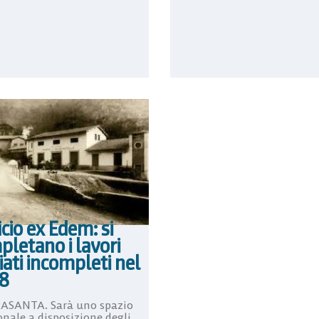
icio ex Edem: si
letano i lavori
iati incompleti nel
8
ASANTA. Sarà uno spazio
onale a disposizione degli