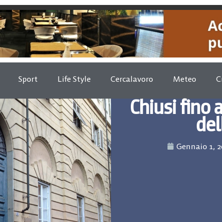
Sport
Life Style
Cercalavoro
Meteo
C
Chiusi fino a
del
Gennaio 1, 2