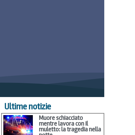
Ultime notizie
Muore schiacciato
mentre lavora con il
muletto: la tragedia nella
notte