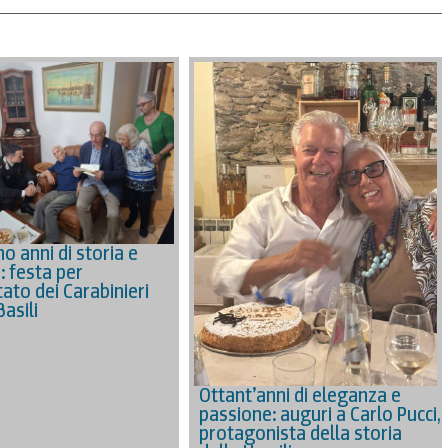
o anni di storia e
: festa per
ato dei Carabinieri
asili
Ottant’anni di eleganza e
passione: auguri a Carlo Pucci,
protagonista della storia