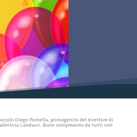
piccolo Diego Pomella, primogenito del direttore di
 Valentina Landucci. Buon compleanno da tutti noi!