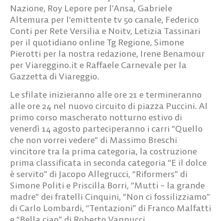
Nazione, Roy Lepore per l’Ansa, Gabriele
Altemura per l’emittente tv 50 canale, Federico
Conti per Rete Versilia e Noitv, Letizia Tassinari
per il quotidiano online Tg Regione, Simone
Pierotti per la nostra redazione, Irene Benamour
per Viareggino.it e Raffaele Carnevale per la
Gazzetta di Viareggio.
Le sfilate inizieranno alle ore 21 e termineranno
alle ore 24 nel nuovo circuito di piazza Puccini. Al
primo corso mascherato notturno estivo di
venerdì 14 agosto parteciperanno i carri “Quello
che non vorrei vedere” di Massimo Breschi
vincitore tra la prima categoria, la costruzione
prima classificata in seconda categoria “E il dolce
è servito” di Jacopo Allegrucci, “Riformers” di
Simone Politi e Priscilla Borri, “Mutti – la grande
madre” dei fratelli Cinquini, “Non ci fossilizziamo”
di Carlo Lombardi, “Tentazioni” di Franco Malfatti
e “Bella ciao” di Roberto Vannucci.