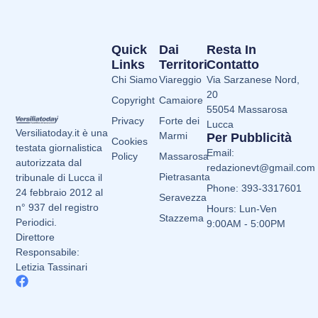
Quick
Dai
Resta In
Links
Territori
Contatto
Chi Siamo
Viareggio
Via Sarzanese Nord,
20
Copyright
Camaiore
55054 Massarosa
Privacy
Forte dei
Lucca
Versiliatoday.it è una
Marmi
Per Pubblicità
Cookies
testata giornalistica
Email:
Policy
Massarosa
autorizzata dal
redazionevt@gmail.com
Pietrasanta
tribunale di Lucca il
Phone: 393-3317601
24 febbraio 2012 al
Seravezza
n° 937 del registro
Hours: Lun-Ven
Stazzema
Periodici.
9:00AM - 5:00PM
Direttore
Responsabile:
Letizia Tassinari